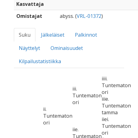
Kasvattaja
Omistajat
abyss. (
VRL-01372
)
Suku
Jälkeläiset
Palkinnot
Näyttelyt
Ominaisuudet
Kilpailustatistiikka
iiii.
Tuntematon
iii.
ori
Tuntematon
iiie.
ori
Tuntematon
ii.
tamma
Tuntematon
iiei.
ori
Tuntematon
iie.
ori
Tuntematon