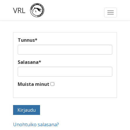
VRL
Toggle
navigati
Tunnus
*
Salasana
*
Muista minut
Unohtuiko salasana?