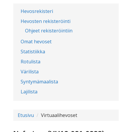
Hevosrekisteri
Hevosten rekisteröinti
Ohjeet rekisteröintiin
Omat hevoset
Statistiikka
Rotulista
Värilista
Syntymämaalista
Lajilista
Etusivu
Virtuaalihevoset