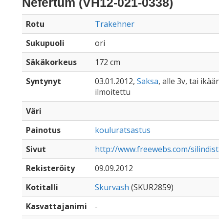
Nefertum (VH12-021-0338)
Rotu
Trakehner
Sukupuoli
ori
Säkäkorkeus
172 cm
Syntynyt
03.01.2012,
Saksa
, alle 3v, tai ikä
ilmoitettu
Väri
Painotus
kouluratsastus
Sivut
http://www.freewebs.com/silindi
Rekisteröity
09.09.2012
Kotitalli
Skurvash
(SKUR2859)
Kasvattajanimi
-