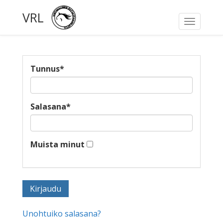
VRL
Toggle
navigati
Tunnus
*
Salasana
*
Muista minut
Unohtuiko salasana?