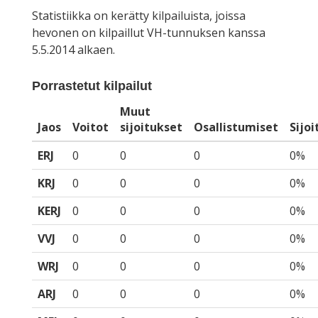
Statistiikka on kerätty kilpailuista, joissa
hevonen on kilpaillut VH-tunnuksen kanssa
5.5.2014 alkaen.
Porrastetut kilpailut
Muut
Jaos
Voitot
sijoitukset
Osallistumiset
Sijo
ERJ
0
0
0
0%
KRJ
0
0
0
0%
KERJ
0
0
0
0%
VVJ
0
0
0
0%
WRJ
0
0
0
0%
ARJ
0
0
0
0%