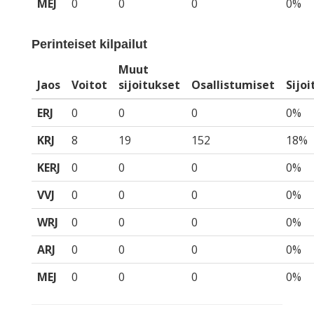
MEJ
0
0
0
0%
Perinteiset kilpailut
Muut
Jaos
Voitot
sijoitukset
Osallistumiset
Sijo
ERJ
0
0
0
0%
KRJ
8
19
152
18%
KERJ
0
0
0
0%
VVJ
0
0
0
0%
WRJ
0
0
0
0%
ARJ
0
0
0
0%
MEJ
0
0
0
0%