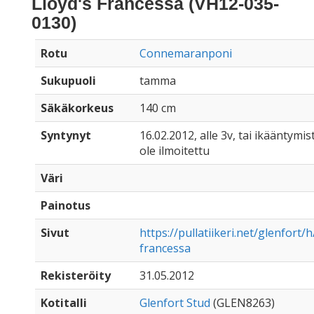
Lloyd's Francessa (VH12-035-
0130)
Rotu
Connemaranponi
Sukupuoli
tamma
Säkäkorkeus
140 cm
Syntynyt
16.02.2012, alle 3v, tai ikääntymis
ole ilmoitettu
Väri
Painotus
Sivut
https://pullatiikeri.net/glenfort/h
francessa
Rekisteröity
31.05.2012
Kotitalli
Glenfort Stud
(GLEN8263)