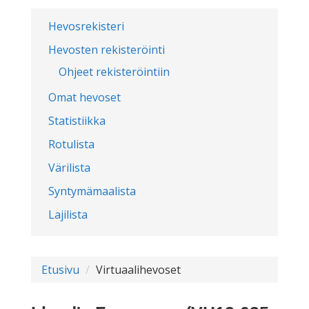
Hevosrekisteri
Hevosten rekisteröinti
Ohjeet rekisteröintiin
Omat hevoset
Statistiikka
Rotulista
Värilista
Syntymämaalista
Lajilista
Etusivu
Virtuaalihevoset