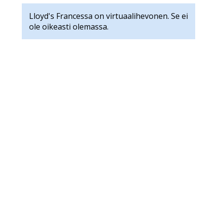
Lloyd's Francessa on virtuaalihevonen. Se ei
ole oikeasti olemassa.