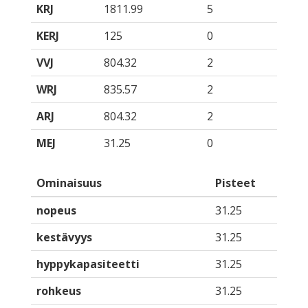
KRJ
1811.99
5
KERJ
125
0
VVJ
804.32
2
WRJ
835.57
2
ARJ
804.32
2
MEJ
31.25
0
Ominaisuus
Pisteet
nopeus
31.25
kestävyys
31.25
hyppykapasiteetti
31.25
rohkeus
31.25