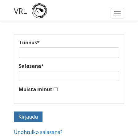
VRL
Toggle
navigati
Tunnus
*
Salasana
*
Muista minut
Unohtuiko salasana?