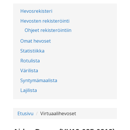
Hevosrekisteri
Hevosten rekisteröinti
Ohjeet rekisteröintiin
Omat hevoset
Statistiikka
Rotulista
Värilista
Syntymämaalista
Lajilista
Etusivu
Virtuaalihevoset