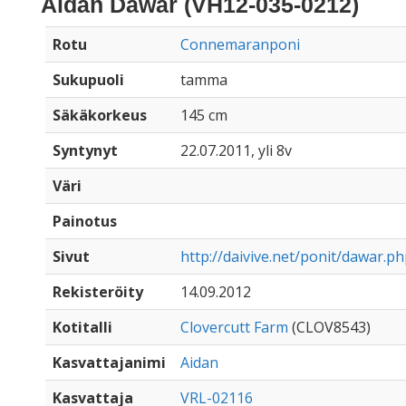
Aidan Dawar (VH12-035-0212)
Rotu
Connemaranponi
Sukupuoli
tamma
Säkäkorkeus
145 cm
Syntynyt
22.07.2011, yli 8v
Väri
Painotus
Sivut
http://daivive.net/ponit/dawar.p
Rekisteröity
14.09.2012
Kotitalli
Clovercutt Farm
(CLOV8543)
Kasvattajanimi
Aidan
Kasvattaja
VRL-02116