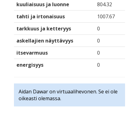
kuuliaisuus ja luonne
804.32
tahti ja irtonaisuus
1007.67
tarkkuus ja ketteryys
0
askellajien näyttävyys
0
itsevarmuus
0
energisyys
0
Aidan Dawar on virtuaalihevonen. Se ei ole
oikeasti olemassa.