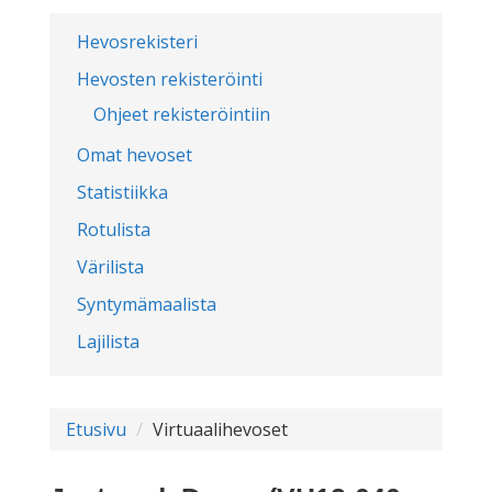
Hevosrekisteri
Hevosten rekisteröinti
Ohjeet rekisteröintiin
Omat hevoset
Statistiikka
Rotulista
Värilista
Syntymämaalista
Lajilista
Etusivu
Virtuaalihevoset