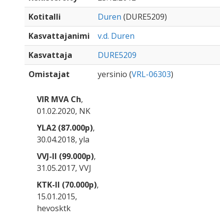
Kotitalli
Duren
(DURE5209)
Kasvattajanimi
v.d. Duren
Kasvattaja
DURE5209
Omistajat
yersinio (
VRL-06303
)
VIR MVA Ch
,
01.02.2020, NK
YLA2 (87.000p)
,
30.04.2018, yla
VVJ-II (99.000p)
,
31.05.2017, VVJ
KTK-II (70.000p)
,
15.01.2015,
hevosktk