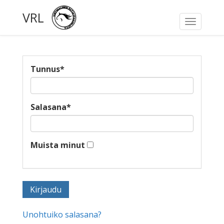
VRL
Toggle
navigati
Tunnus
*
Salasana
*
Muista minut
Unohtuiko salasana?