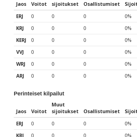
Jaos
Voitot
sijoitukset
Osallistumiset
Sijo
ERJ
0
0
0
0%
KRJ
0
0
0
0%
KERJ
0
0
0
0%
VVJ
0
0
0
0%
WRJ
0
0
0
0%
ARJ
0
0
0
0%
Perinteiset kilpailut
Muut
Jaos
Voitot
sijoitukset
Osallistumiset
Sijo
ERJ
0
0
0
0%
KRJ
0
0
0
0%