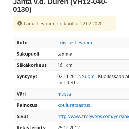
Janta v.d. Duren (VH12-040-
0130)
Tämä hevonen on kuollut 22.02.2020.
Rotu
Friisiläishevonen
Sukupuoli
tamma
Säkäkorkeus
161 cm
Syntynyt
02.11.2012,
Suomi
, Kuollessaan al
ilmoitettu
Väri
musta
Painotus
kouluratsastus
Sivut
http://www.freewebs.com/yersinio
Rekisteröity
25.12.2012