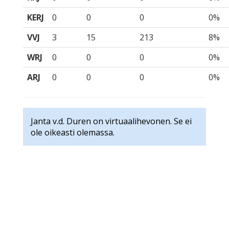
KERJ
0
0
0
0%
VVJ
3
15
213
8%
WRJ
0
0
0
0%
ARJ
0
0
0
0%
Janta v.d. Duren on virtuaalihevonen. Se ei
ole oikeasti olemassa.