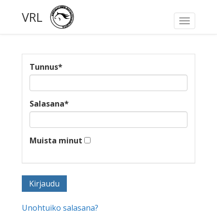
VRL
Toggle
navigati
Tunnus
*
Salasana
*
Muista minut
Unohtuiko salasana?