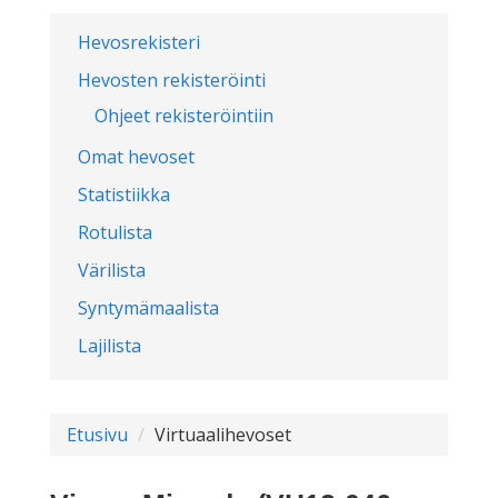
Hevosrekisteri
Hevosten rekisteröinti
Ohjeet rekisteröintiin
Omat hevoset
Statistiikka
Rotulista
Värilista
Syntymämaalista
Lajilista
Etusivu
Virtuaalihevoset