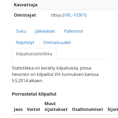
Kasvattaja
Omistajat
titiuu (
VRL-10361
)
Suku
Jälkeläiset
Palkinnot
Näyttelyt
Ominaisuudet
Kilpailustatistiikka
Statistiikka on kerätty kilpailuista, joissa
hevonen on kilpaillut VH-tunnuksen kanssa
5.5.2014 alkaen.
Porrastetut kilpailut
Muut
Jaos
Voitot
sijoitukset
Osallistumiset
Sijo