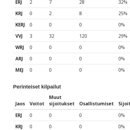
ERJ
2
7
28
32%
KRJ
0
2
8
25%
KERJ
0
0
0
0%
VVJ
3
32
120
29%
WRJ
0
0
0
0%
ARJ
0
0
0
0%
MEJ
0
0
0
0%
Perinteiset kilpailut
Muut
Jaos
Voitot
sijoitukset
Osallistumiset
Sijo
ERJ
0
0
0
0%
KRJ
0
0
0
0%