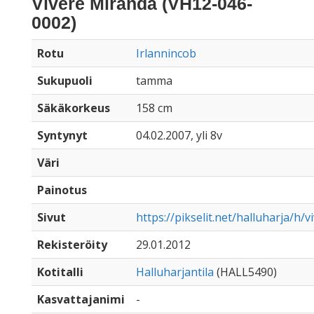
Vivere Miranda (VH12-046-
0002)
Rotu
Irlannincob
Sukupuoli
tamma
Säkäkorkeus
158 cm
Syntynyt
04.02.2007, yli 8v
Väri
Painotus
Sivut
https://pikselit.net/halluharja/h/
Rekisteröity
29.01.2012
Kotitalli
Halluharjantila
(HALL5490)
Kasvattajanimi
-