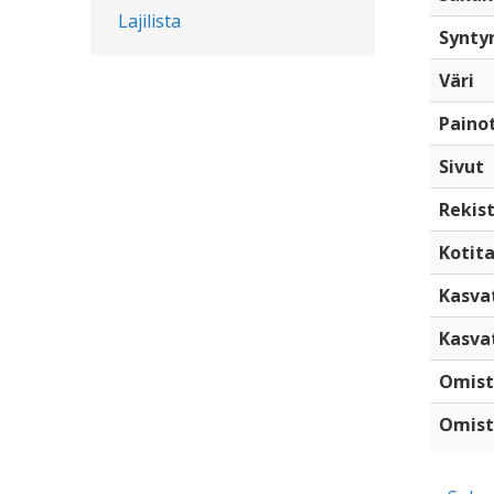
Lajilista
Synty
Väri
Paino
Sivut
Rekist
Kotita
Kasva
Kasva
Omist
Omist