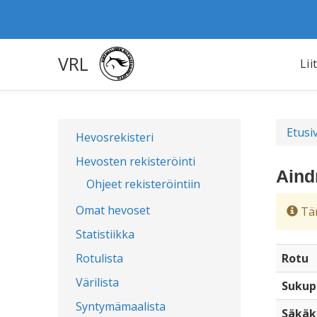
VRL
Lii
Etusi
Hevosrekisteri
Hevosten rekisteröinti
Aind
Ohjeet rekisteröintiin
Omat hevoset
Täm
Statistiikka
Rotulista
Rotu
Värilista
Sukup
Syntymämaalista
Säkäk