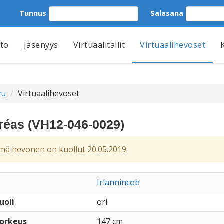
Tunnus
Salasana
tto
Jäsenyys
Virtuaalitallit
Virtuaalihevoset
vu
Virtuaalihevoset
réas (VH12-046-0029)
ä hevonen on kuollut 20.05.2019.
Irlannincob
uoli
ori
orkeus
147 cm