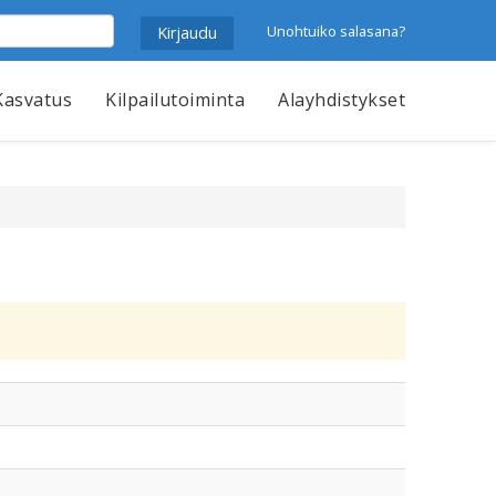
Unohtuiko salasana?
Kasvatus
Kilpailutoiminta
Alayhdistykset