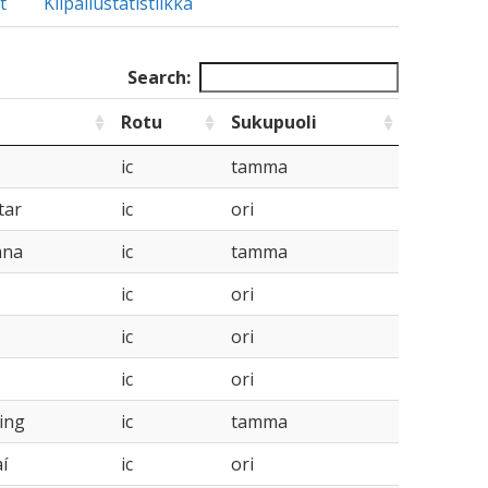
t
Kilpailustatistiikka
Search:
Rotu
Sukupuoli
ic
tamma
tar
ic
ori
ana
ic
tamma
ic
ori
ic
ori
ic
ori
ing
ic
tamma
í
ic
ori