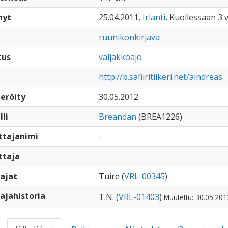
nyt
25.04.2011,
Irlanti
, Kuollessaan 3 
ruunikonkirjava
tus
valjakkoajo
http://b.safiiritiikeri.net/aindreas
eröity
30.05.2012
lli
Breandan
(BREA1226)
ttajanimi
-
ttaja
ajat
Tuire (
VRL-00345
)
ajahistoria
T.N. (
VRL-01403
)
Muutettu: 30.05.201