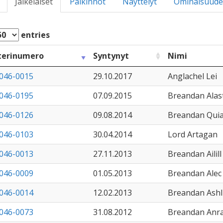
Jälkeläiset
Palkinnot
Näyttelyt
Ominaisuude
entries
terinumero
Syntynyt
Nimi
046-0015
29.10.2017
Anglachel Lei
046-0195
07.09.2015
Breandan Alas
046-0126
09.08.2014
Breandan Qui
046-0103
30.04.2014
Lord Artagan
046-0013
27.11.2013
Breandan Ailill
046-0009
01.05.2013
Breandan Alec
046-0014
12.02.2013
Breandan Ashl
046-0073
31.08.2012
Breandan Anra