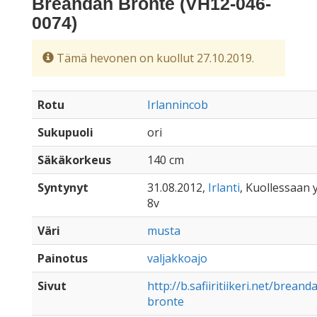
Breandan Bronte (VH12-046-
0074)
Tämä hevonen on kuollut 27.10.2019.
Rotu
Irlannincob
Sukupuoli
ori
Säkäkorkeus
140 cm
Syntynyt
31.08.2012,
Irlanti
, Kuollessaan y
8v
Väri
musta
Painotus
valjakkoajo
Sivut
http://b.safiiritiikeri.net/breand
bronte