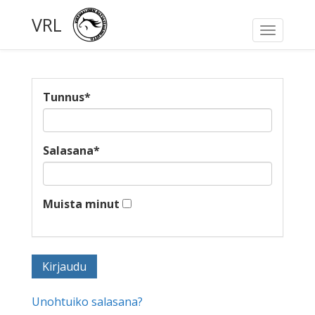
VRL
Toggle
navigati
Tunnus
*
Salasana
*
Muista minut
Unohtuiko salasana?