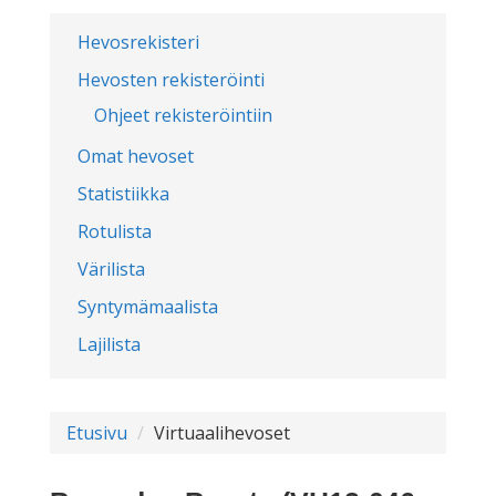
Hevosrekisteri
Hevosten rekisteröinti
Ohjeet rekisteröintiin
Omat hevoset
Statistiikka
Rotulista
Värilista
Syntymämaalista
Lajilista
Etusivu
Virtuaalihevoset