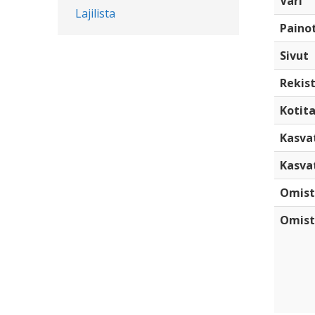
Väri
Lajilista
Paino
Sivut
Rekist
Kotita
Kasva
Kasva
Omist
Omist