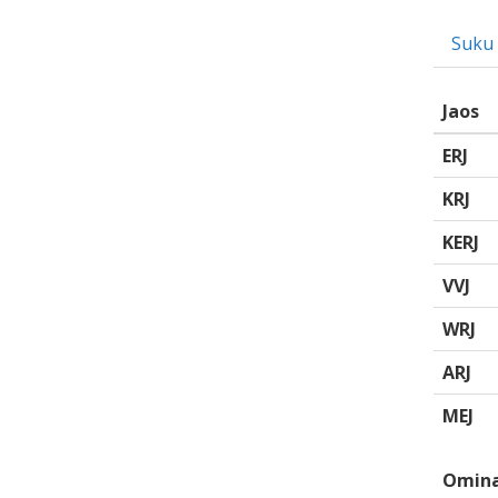
Suku
Jaos
ERJ
KRJ
KERJ
VVJ
WRJ
ARJ
MEJ
Omina