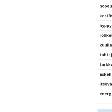
nopeu
kestä
hyppy
rohke
kuulia
tahti 
tarkku
askell
itsev
energ