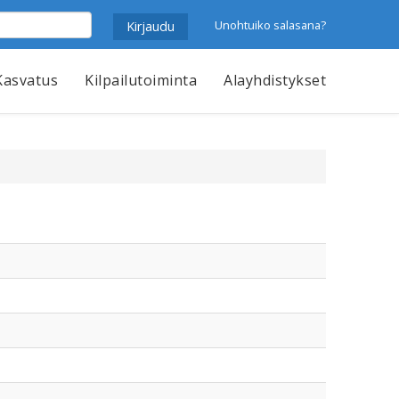
Unohtuiko salasana?
Kasvatus
Kilpailutoiminta
Alayhdistykset