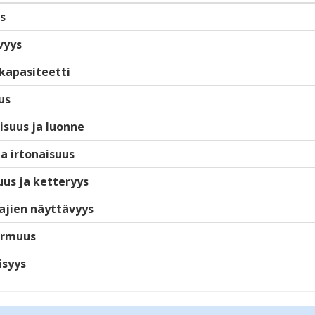
s
vyys
kapasiteetti
us
isuus ja luonne
ja irtonaisuus
us ja ketteryys
ajien näyttävyys
armuus
isyys