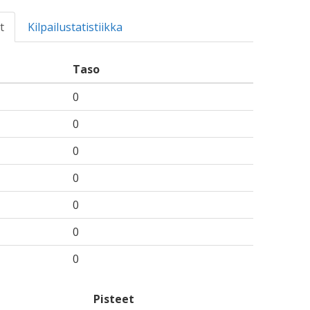
t
Kilpailustatistiikka
Taso
0
0
0
0
0
0
0
Pisteet