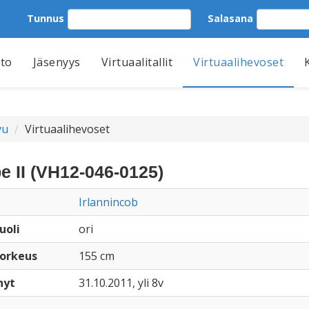
Tunnus
Salasana
tto
Jäsenyys
Virtuaalitallit
Virtuaalihevoset
vu
Virtuaalihevoset
e II (VH12-046-0125)
Irlannincob
uoli
ori
orkeus
155 cm
nyt
31.10.2011, yli 8v