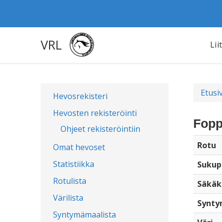
VRL
Lii
Etusi
Hevosrekisteri
Hevosten rekisteröinti
Fopp
Ohjeet rekisteröintiin
Rotu
Omat hevoset
Statistiikka
Sukup
Rotulista
Säkäk
Värilista
Synty
Syntymämaalista