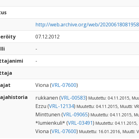
tus
http://web.archive.org/web/20200618081958
eröity
07.12.2012
lli
-
ttajanimi
-
ttaja
ajat
Viona (
VRL-07600
)
ajahistoria
rukkanen (
VRL-00583
)
Muutettu: 04.11.2015, Muu
Ezzu (
VRL-12134
)
Muutettu: 04.11.2015, Muutti: V
Minttunen (
VRL-09065
)
Muutettu: 04.11.2015, Mu
*lumienkuli* (
VRL-03491
)
Muutettu: 04.11.2015,
Viona (
VRL-07600
)
Muutettu: 16.01.2016, Muutti: