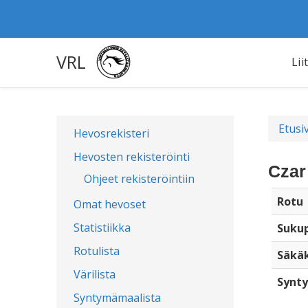
VRL
Lii
Etusi
Hevosrekisteri
Hevosten rekisteröinti
Czar
Ohjeet rekisteröintiin
Rotu
Omat hevoset
Statistiikka
Sukup
Rotulista
Säkä
Värilista
Synty
Syntymämaalista