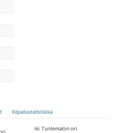
t
Kilpailustatistiikka
iiii. Tuntematon ori
ori