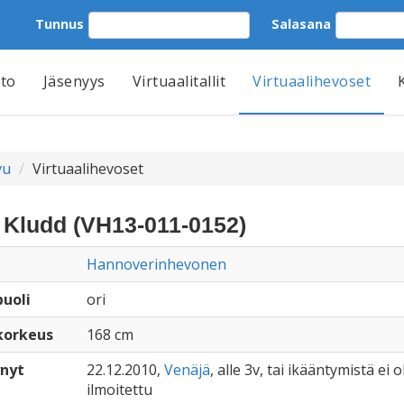
Tunnus
Salasana
tto
Jäsenyys
Virtuaalitallit
Virtuaalihevoset
vu
Virtuaalihevoset
 Kludd (VH13-011-0152)
Hannoverinhevonen
uoli
ori
korkeus
168 cm
nyt
22.12.2010,
Venäjä
, alle 3v, tai ikääntymistä ei o
ilmoitettu