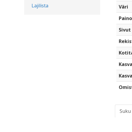
Lajilista
Väri
Paino
Sivut
Rekis
Kotita
Kasva
Kasva
Omis
Suku