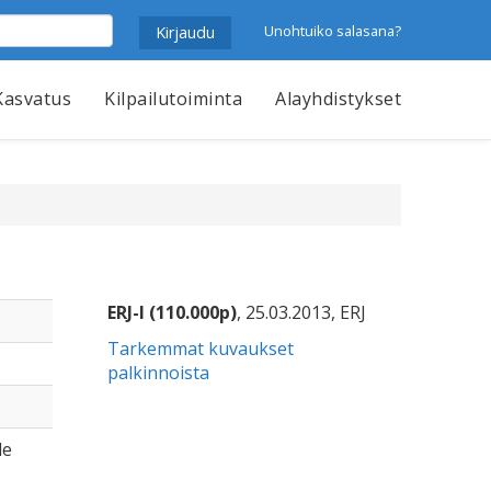
Unohtuiko salasana?
Kasvatus
Kilpailutoiminta
Alayhdistykset
ERJ-I (110.000p)
, 25.03.2013, ERJ
Tarkemmat kuvaukset
palkinnoista
le