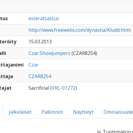
tus
esteratsastus
http://www.freewebs.com/dynastia/Kludd.html
teröity
15.03.2013
lli
Czar Showjumpers
(CZAR8254)
ttajanimi
Czar
ttaja
CZAR8254
tajat
Sacrificial (
VRL-01272
)
Jälkeläiset
Palkinnot
Näyttelyt
Ominaisuude
iii. Tuntematon 