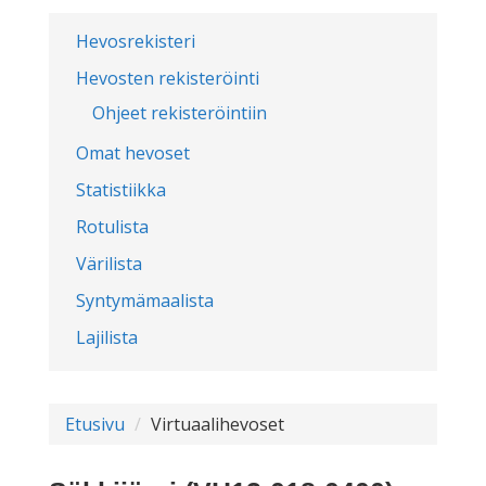
Hevosrekisteri
Hevosten rekisteröinti
Ohjeet rekisteröintiin
Omat hevoset
Statistiikka
Rotulista
Värilista
Syntymämaalista
Lajilista
Etusivu
Virtuaalihevoset