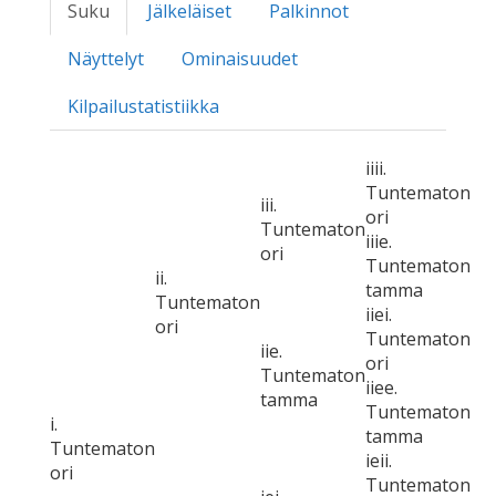
Suku
Jälkeläiset
Palkinnot
Näyttelyt
Ominaisuudet
Kilpailustatistiikka
iiii.
Tuntematon
iii.
ori
Tuntematon
iiie.
ori
Tuntematon
ii.
tamma
Tuntematon
iiei.
ori
Tuntematon
iie.
ori
Tuntematon
iiee.
tamma
Tuntematon
i.
tamma
Tuntematon
ieii.
ori
Tuntematon