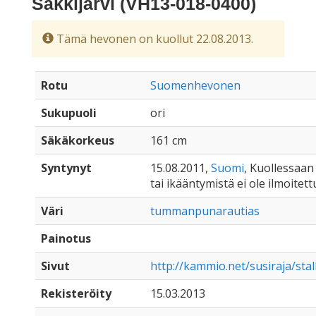
Säkkijärvi (VH13-018-0400)
Tämä hevonen on kuollut 22.08.2013.
Rotu
Suomenhevonen
Sukupuoli
ori
Säkäkorkeus
161 cm
Syntynyt
15.08.2011,
Suomi
, Kuollessaan 
tai ikääntymistä ei ole ilmoitett
Väri
tummanpunarautias
Painotus
Sivut
http://kammio.net/susiraja/stal
Rekisteröity
15.03.2013