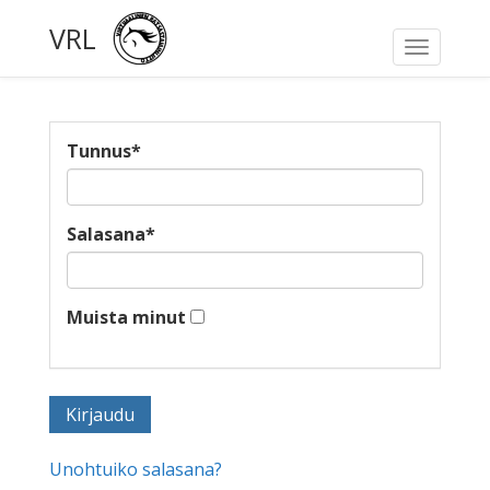
VRL
Toggle
navigati
Tunnus
*
Salasana
*
Muista minut
Unohtuiko salasana?