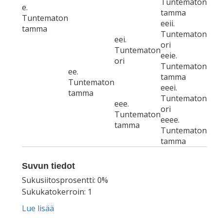
Tuntematon
e.
tamma
Tuntematon
eeii.
tamma
Tuntematon
eei.
ori
Tuntematon
eeie.
ori
Tuntematon
ee.
tamma
Tuntematon
eeei.
tamma
Tuntematon
eee.
ori
Tuntematon
eeee.
tamma
Tuntematon
tamma
Suvun tiedot
Sukusiitosprosentti: 0%
Sukukatokerroin: 1
Lue lisää