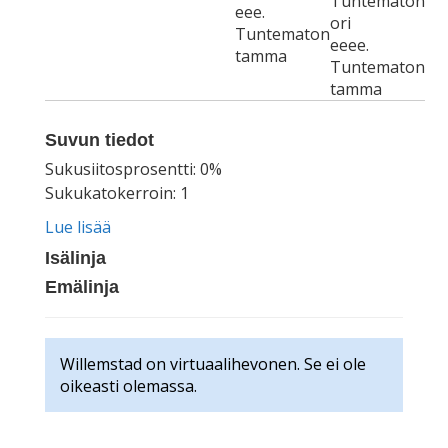
Tuntematon
eee.
ori
Tuntematon
eeee.
tamma
Tuntematon
tamma
Suvun tiedot
Sukusiitosprosentti: 0%
Sukukatokerroin: 1
Lue lisää
Isälinja
Emälinja
Willemstad on virtuaalihevonen. Se ei ole
oikeasti olemassa.