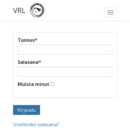
VRL
Toggle
navigati
Tunnus
*
Salasana
*
Muista minut
Unohtuiko salasana?