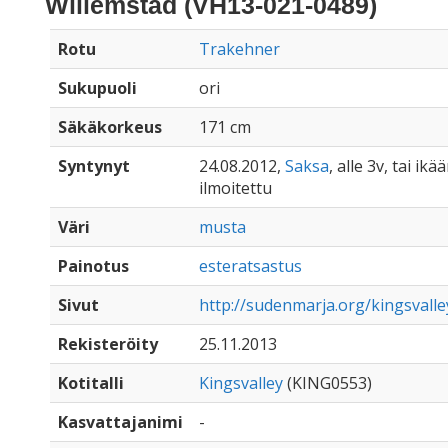
Willemstad (VH13-021-0489)
Rotu
Trakehner
Sukupuoli
ori
Säkäkorkeus
171 cm
Syntynyt
24.08.2012,
Saksa
, alle 3v, tai ik
ilmoitettu
Väri
musta
Painotus
esteratsastus
Sivut
http://sudenmarja.org/kingsvalle
Rekisteröity
25.11.2013
Kotitalli
Kingsvalley
(KING0553)
Kasvattajanimi
-