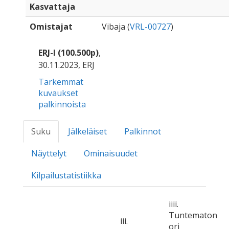
Kasvattaja
Omistajat
Vibaja (
VRL-00727
)
ERJ-I (100.500p)
,
30.11.2023, ERJ
Tarkemmat
kuvaukset
palkinnoista
Suku
Jälkeläiset
Palkinnot
Näyttelyt
Ominaisuudet
Kilpailustatistiikka
iiii.
Tuntematon
iii.
ori