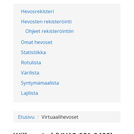
Hevosrekisteri
Hevosten rekisteröinti
Ohjeet rekisteröintiin
Omat hevoset
Statistiikka
Rotulista
Värilista
Syntymämaalista
Lajilista
Etusivu
Virtuaalihevoset