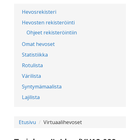
Hevosrekisteri
Hevosten rekisteröinti
Ohjeet rekisteröintiin
Omat hevoset
Statistiikka
Rotulista
Värilista
Syntymämaalista
Lajilista
Etusivu
Virtuaalihevoset