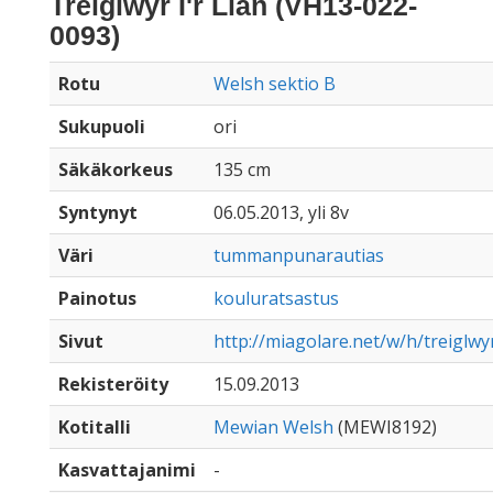
Treiglwyr I'r Llan (VH13-022-
0093)
Rotu
Welsh sektio B
Sukupuoli
ori
Säkäkorkeus
135 cm
Syntynyt
06.05.2013, yli 8v
Väri
tummanpunarautias
Painotus
kouluratsastus
Sivut
http://miagolare.net/w/h/treiglwy
Rekisteröity
15.09.2013
Kotitalli
Mewian Welsh
(MEWI8192)
Kasvattajanimi
-