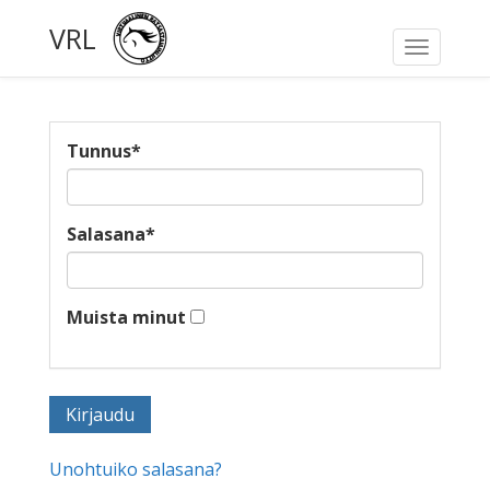
VRL
Toggle
navigati
Tunnus
*
Salasana
*
Muista minut
Unohtuiko salasana?