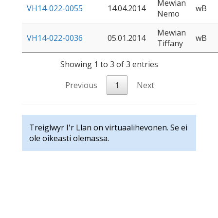
Mewian
VH14-022-0055
14.04.2014
wB
Nemo
Mewian
VH14-022-0036
05.01.2014
wB
Tiffany
Showing 1 to 3 of 3 entries
Previous
1
Next
Treiglwyr I'r Llan on virtuaalihevonen. Se ei
ole oikeasti olemassa.