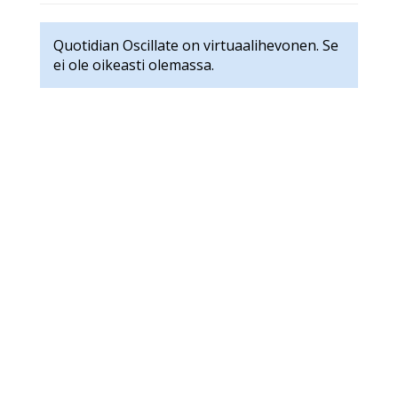
Quotidian Oscillate on virtuaalihevonen. Se
ei ole oikeasti olemassa.