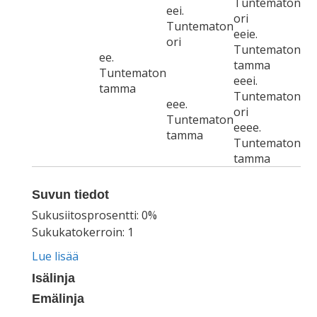
Tuntematon
eei.
ori
Tuntematon
eeie.
ori
Tuntematon
ee.
tamma
Tuntematon
eeei.
tamma
Tuntematon
eee.
ori
Tuntematon
eeee.
tamma
Tuntematon
tamma
Suvun tiedot
Sukusiitosprosentti: 0%
Sukukatokerroin: 1
Lue lisää
Isälinja
Emälinja