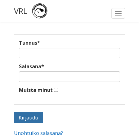
VRL
Toggle
navigati
Tunnus
*
Salasana
*
Muista minut
Unohtuiko salasana?