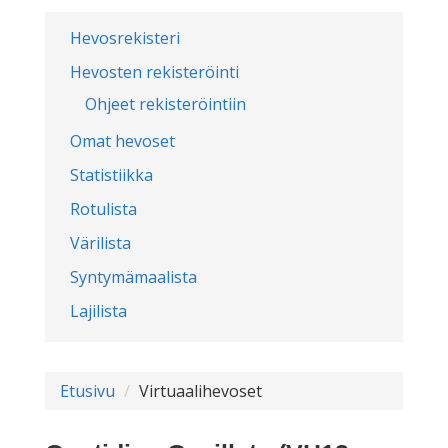
Hevosrekisteri
Hevosten rekisteröinti
Ohjeet rekisteröintiin
Omat hevoset
Statistiikka
Rotulista
Värilista
Syntymämaalista
Lajilista
Etusivu
Virtuaalihevoset