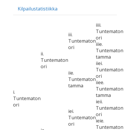
Kilpailustatistiikka
iiii.
Tuntematon
iii.
ori
Tuntematon
iiie.
ori
Tuntematon
ii.
tamma
Tuntematon
iiei.
ori
Tuntematon
iie.
ori
Tuntematon
iiee.
tamma
Tuntematon
i.
tamma
Tuntematon
ieii.
ori
Tuntematon
iei.
ori
Tuntematon
ieie.
ori
Tuntematon