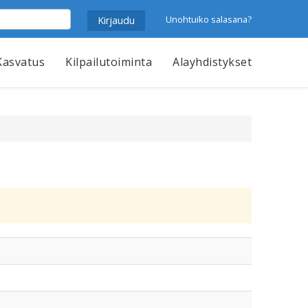
Unohtuiko salasana?
Kasvatus
Kilpailutoiminta
Alayhdistykset