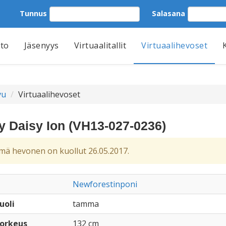
Tunnus
Salasana
tto
Jäsenyys
Virtuaalitallit
Virtuaalihevoset
vu
Virtuaalihevoset
y Daisy Ion (VH13-027-0236)
ä hevonen on kuollut 26.05.2017.
Newforestinponi
uoli
tamma
orkeus
132 cm