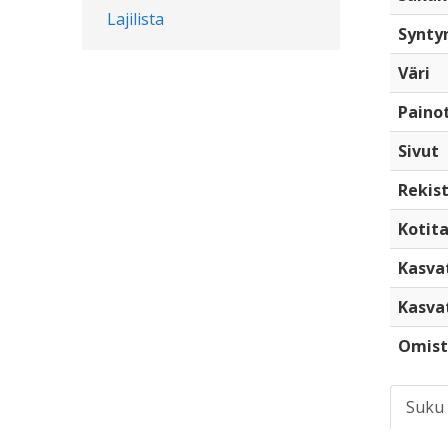
Lajilista
Synty
Väri
Paino
Sivut
Rekist
Kotita
Kasva
Kasva
Omist
Suku