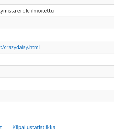
tymistä ei ole ilmoitettu
/crazydaisy.html
t
Kilpailustatistiikka