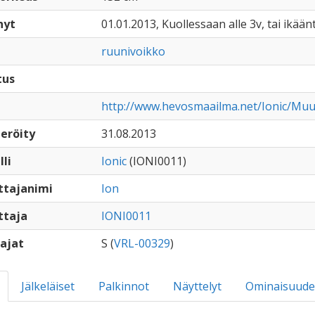
nyt
01.01.2013, Kuollessaan alle 3v, tai ikään
ruunivoikko
tus
http://www.hevosmaailma.net/Ionic/Muut
eröity
31.08.2013
lli
Ionic
(IONI0011)
ttajanimi
Ion
ttaja
IONI0011
ajat
S (
VRL-00329
)
Jälkeläiset
Palkinnot
Näyttelyt
Ominaisuude