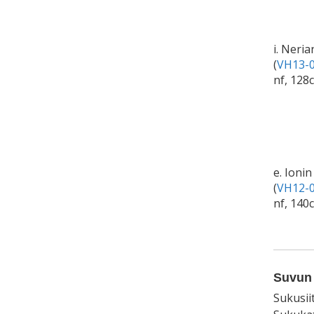
i. Neri
(
VH13-0
nf, 128
e. Ionin
(
VH12-0
nf, 140
Suvun 
Sukusii