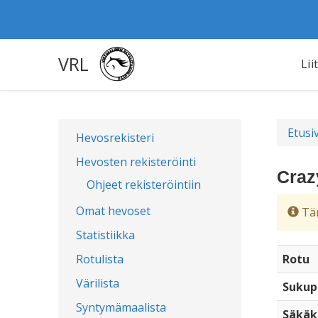
VRL
Lii
Etusi
Hevosrekisteri
Hevosten rekisteröinti
Craz
Ohjeet rekisteröintiin
Omat hevoset
Täm
Statistiikka
Rotulista
Rotu
Värilista
Sukup
Syntymämaalista
Säkäk