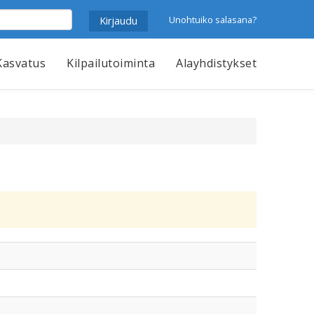
Unohtuiko salasana?
Kasvatus
Kilpailutoiminta
Alayhdistykset