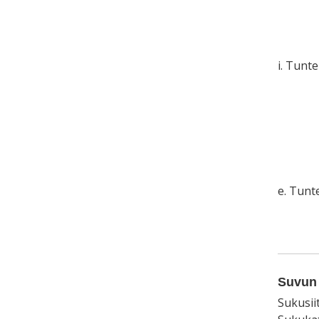
i. Tunt
e. Tun
Suvun 
Sukusii