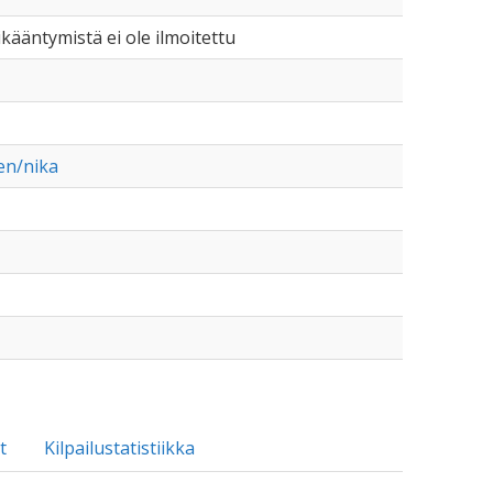
 ikääntymistä ei ole ilmoitettu
en/nika
t
Kilpailustatistiikka