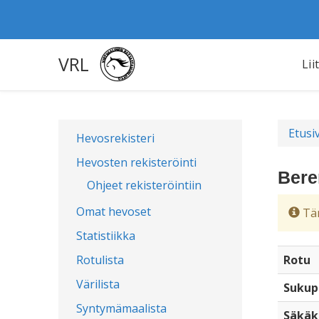
VRL
Lii
Etusi
Hevosrekisteri
Hevosten rekisteröinti
Bere
Ohjeet rekisteröintiin
Omat hevoset
Täm
Statistiikka
Rotulista
Rotu
Värilista
Sukup
Syntymämaalista
Säkäk