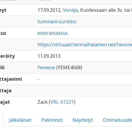
nyt
17.09.2012,
Venäjä
, Kuollessaan alle 3v, tai
tummanruunikko
tus
esteratsastus
https://virtuaali.hennaihalainen.net/hevon
eröity
11.09.2013
lli
Yemene
(YEME4568)
ttajanimi
-
ttaja
ajat
Zack (
VRL-01221
)
Jälkeläiset
Palkinnot
Näyttelyt
Ominaisuude