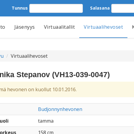
Tunnus
Salasana
tto
Jäsenyys
Virtuaalitallit
Virtuaalihevoset
vu
Virtuaalihevoset
nika Stepanov (VH13-039-0047)
ä hevonen on kuollut 10.01.2016.
Budjonnynhevonen
uoli
tamma
orkeus
158 cm