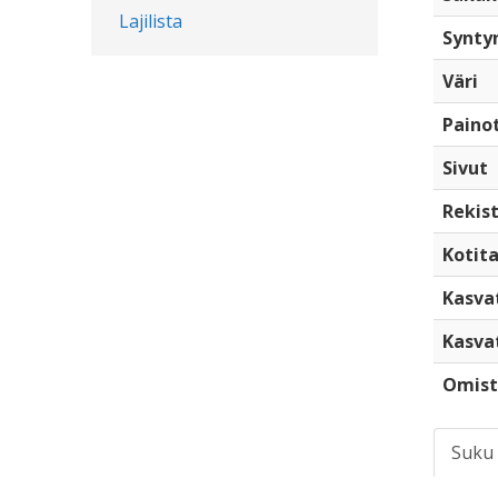
Lajilista
Synty
Väri
Paino
Sivut
Rekist
Kotita
Kasva
Kasva
Omist
Suku