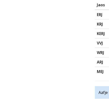
Jaos
ERJ
KRJ
KERJ
VVJ
WRJ
ARJ
MEJ
Aafje