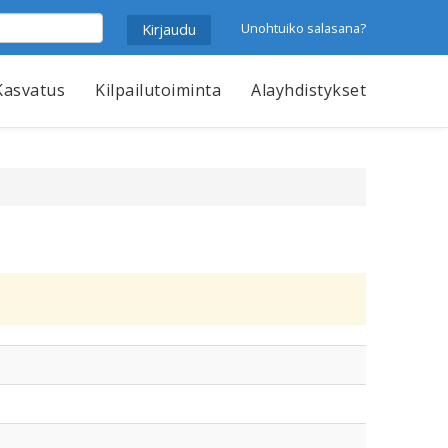
Unohtuiko salasana?
Kasvatus
Kilpailutoiminta
Alayhdistykset