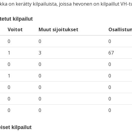
iikka on kerätty kilpailuista, joissa hevonen on kilpaillut VH
etut kilpailut
Voitot
Muut sijoitukset
Osallistu
0
0
0
1
3
67
0
0
0
1
0
0
0
0
0
0
0
0
0
0
0
iset kilpailut