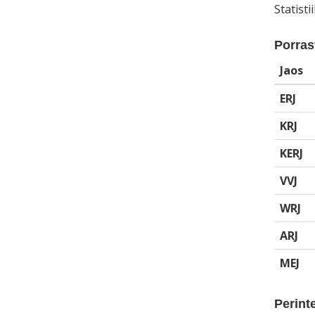
Statist
Porrast
Jaos
ERJ
KRJ
KERJ
VVJ
WRJ
ARJ
MEJ
Perinte