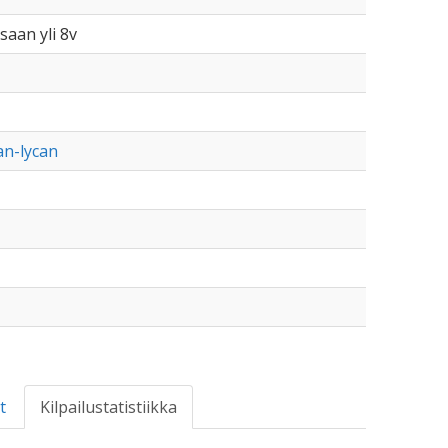
saan yli 8v
fan-lycan
t
Kilpailustatistiikka