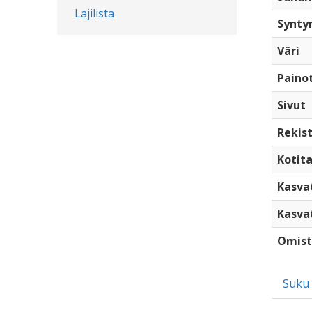
Lajilista
Synty
Väri
Paino
Sivut
Rekist
Kotita
Kasva
Kasva
Omist
Suku