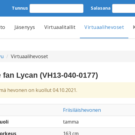
Tunnus
Salasana
tto
Jäsenyys
Virtuaalitallit
Virtuaalihevoset
vu
Virtuaalihevoset
e fan Lycan (VH13-040-0177)
ä hevonen on kuollut 04.10.2021.
Friisiläishevonen
uoli
tamma
orkeus
163 cm