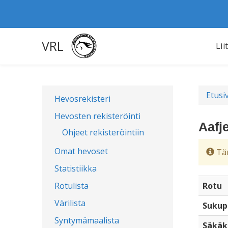
VRL
Lii
Etusi
Hevosrekisteri
Hevosten rekisteröinti
Aafj
Ohjeet rekisteröintiin
Omat hevoset
Täm
Statistiikka
Rotulista
Rotu
Värilista
Sukup
Syntymämaalista
Säkäk