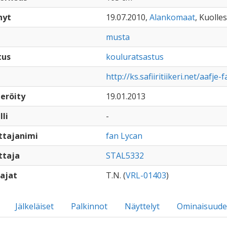
nyt
19.07.2010,
Alankomaat
, Kuolles
musta
tus
kouluratsastus
http://ks.safiiritiikeri.net/aafje-
eröity
19.01.2013
lli
-
ttajanimi
fan Lycan
ttaja
STAL5332
ajat
T.N. (
VRL-01403
)
Jälkeläiset
Palkinnot
Näyttelyt
Ominaisuude