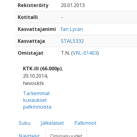
Rekisteröity
20.01.2013
Kotitalli
-
Kasvattajanimi
fan Lycan
Kasvattaja
STAL5332
Omistajat
T.N. (
VRL-01403
)
KTK-III (66.000p)
,
20.10.2014,
hevosktk
Tarkemmat
kuvaukset
palkinnoista
Suku
Jälkeläiset
Palkinnot
Näyttelyt
Ominaisuudet