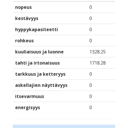
nopeus
0
kestävyys
0
hyppykapasiteetti
0
rohkeus
0
kuuliaisuus ja luonne
1328.25
tahti ja irtonaisuus
1718.28
tarkkuus ja ketteryys
0
askellajien näyttävyys
0
itsevarmuus
0
energisyys
0