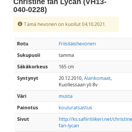
Christine fan Lycan (VH13-
040-0228)
Tämä hevonen on kuollut 04.10.2021.
Rotu
Friisiläishevonen
Sukupuoli
tamma
Säkäkorkeus
165 cm
Syntynyt
20.12.2010,
Alankomaat
,
Kuollessaan yli 8v
Väri
musta
Painotus
kouluratsastus
Sivut
http://ks.safiiritiikeri.net/christin
fan-lycan