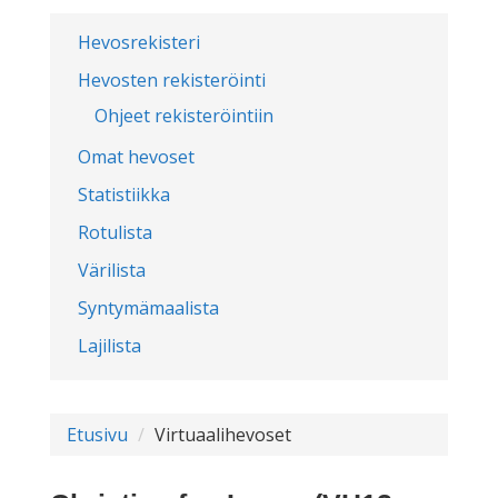
Hevosrekisteri
Hevosten rekisteröinti
Ohjeet rekisteröintiin
Omat hevoset
Statistiikka
Rotulista
Värilista
Syntymämaalista
Lajilista
Etusivu
Virtuaalihevoset