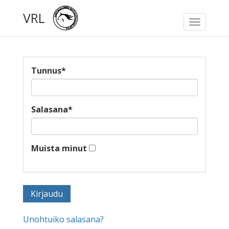
VRL
Toggle
navigati
Tunnus
*
Salasana
*
Muista minut
Unohtuiko salasana?