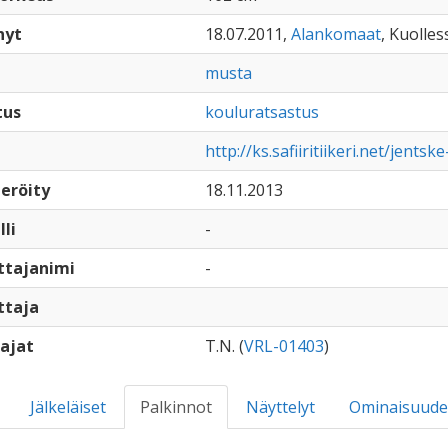
nyt
18.07.2011,
Alankomaat
, Kuolles
musta
tus
kouluratsastus
http://ks.safiiritiikeri.net/jents
eröity
18.11.2013
lli
-
ttajanimi
-
ttaja
ajat
T.N. (
VRL-01403
)
Jälkeläiset
Palkinnot
Näyttelyt
Ominaisuude