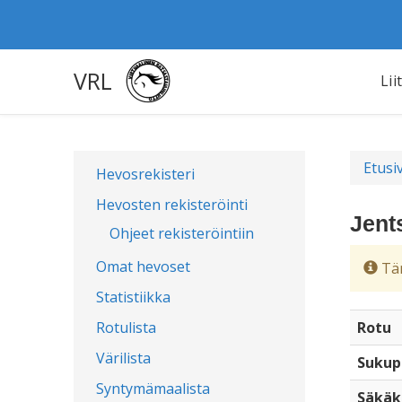
VRL
Lii
Etusi
Hevosrekisteri
Hevosten rekisteröinti
Jent
Ohjeet rekisteröintiin
Omat hevoset
Täm
Statistiikka
Rotulista
Rotu
Värilista
Sukup
Syntymämaalista
Säkäk