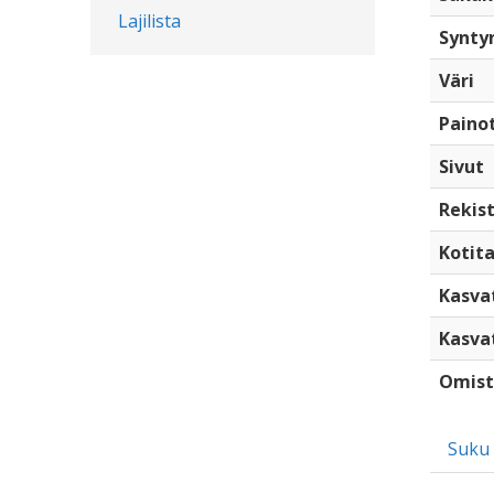
Lajilista
Synty
Väri
Paino
Sivut
Rekist
Kotita
Kasva
Kasva
Omist
Suku