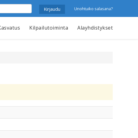
Unohtuiko salasana?
Kasvatus
Kilpailutoiminta
Alayhdistykset