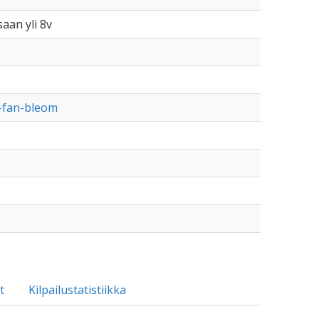
saan yli 8v
ke-fan-bleom
t
Kilpailustatistiikka