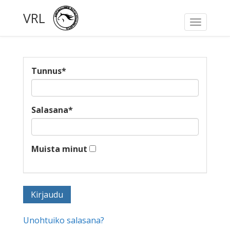
VRL
Toggle
navigati
Tunnus
*
Salasana
*
Muista minut
Unohtuiko salasana?