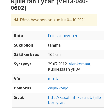
Kjille fan Lycan (VH13-040-
0602)
Tämä hevonen on kuollut 04.10.2021.
Rotu
Friisiläishevonen
Sukupuoli
tamma
Säkäkorkeus
162 cm
Syntynyt
29.07.2012,
Alankomaat
,
Kuollessaan yli 8v
Väri
musta
Painotus
valjakkoajo
Sivut
http://ks.safiiritiikeri.net/kjille-
fan-lycan