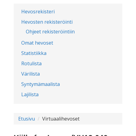
Hevosrekisteri
Hevosten rekisteröinti
Ohjeet rekisteröintiin
Omat hevoset
Statistiikka
Rotulista
Värilista
Syntymämaalista
Lajilista
Etusivu
Virtuaalihevoset