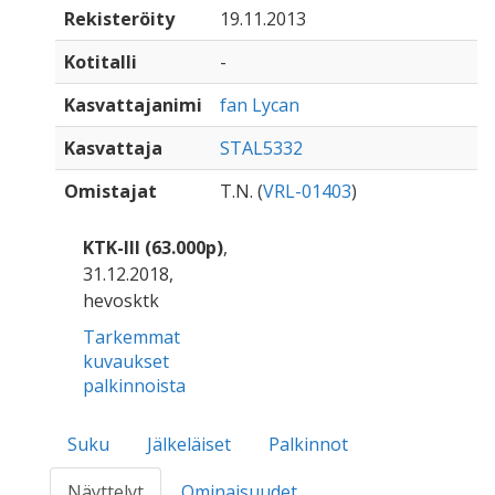
Rekisteröity
19.11.2013
Kotitalli
-
Kasvattajanimi
fan Lycan
Kasvattaja
STAL5332
Omistajat
T.N. (
VRL-01403
)
KTK-III (63.000p)
,
31.12.2018,
hevosktk
Tarkemmat
kuvaukset
palkinnoista
Suku
Jälkeläiset
Palkinnot
Näyttelyt
Ominaisuudet