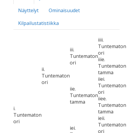
Näyttelyt
Ominaisuudet
Kilpailustatistiikka
iiii.
Tuntematon
iii.
ori
Tuntematon
iiie.
ori
Tuntematon
ii.
tamma
Tuntematon
iiei.
ori
Tuntematon
iie.
ori
Tuntematon
iiee.
tamma
Tuntematon
i.
tamma
Tuntematon
ieii.
ori
Tuntematon
iei.
ori