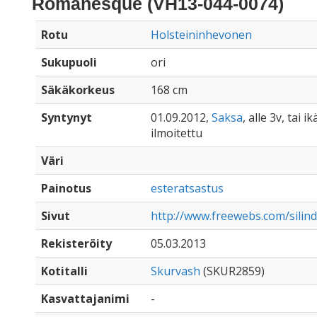
Romanesque (VH13-044-0074)
Rotu
Holsteininhevonen
Sukupuoli
ori
Säkäkorkeus
168 cm
Syntynyt
01.09.2012,
Saksa
, alle 3v, tai 
ilmoitettu
Väri
Painotus
esteratsastus
Sivut
http://www.freewebs.com/silin
Rekisteröity
05.03.2013
Kotitalli
Skurvash
(SKUR2859)
Kasvattajanimi
-