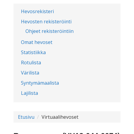
Hevosrekisteri
Hevosten rekisteröinti
Ohjeet rekisteröintiin
Omat hevoset
Statistiikka
Rotulista
Värilista
Syntymämaalista
Lajilista
Etusivu
Virtuaalihevoset