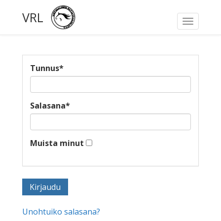
VRL
Toggle
navigati
Tunnus
*
Salasana
*
Muista minut
Unohtuiko salasana?