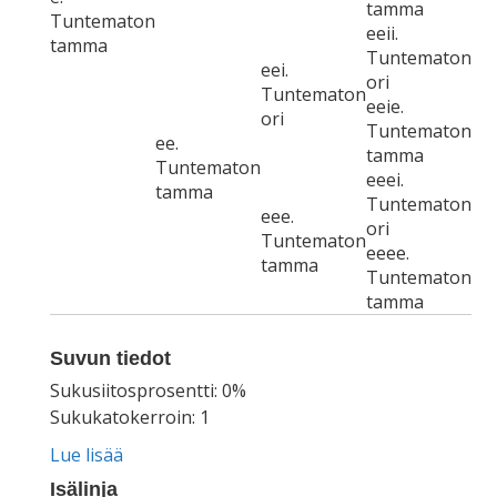
tamma
Tuntematon
eeii.
tamma
Tuntematon
eei.
ori
Tuntematon
eeie.
ori
Tuntematon
ee.
tamma
Tuntematon
eeei.
tamma
Tuntematon
eee.
ori
Tuntematon
eeee.
tamma
Tuntematon
tamma
Suvun tiedot
Sukusiitosprosentti: 0%
Sukukatokerroin: 1
Lue lisää
Isälinja