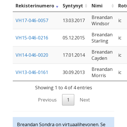
Rekisterinumero
Syntynyt
Nimi
Rot
Breandan
VH17-046-0057
13.03.2017
ic
Windsor
Breandan
VH15-046-0216
05.12.2015
ic
Starling
Breandan
VH14-046-0020
17.01.2014
ic
Cayden
Breandan
VH13-046-0161
30.09.2013
ic
Morris
Showing 1 to 4 of 4 entries
Previous
1
Next
Breandan Sondra on virtuaalihevonen. Se