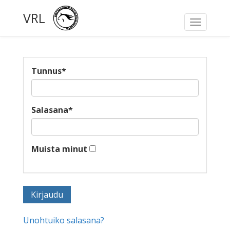
VRL
Toggle
navigati
Tunnus
*
Salasana
*
Muista minut
Unohtuiko salasana?