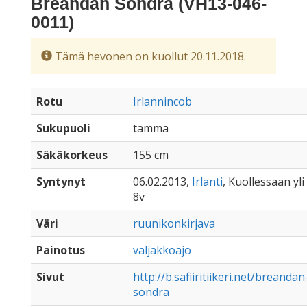
Breandan Sondra (VH13-046-
0011)
Tämä hevonen on kuollut 20.11.2018.
Rotu
Irlannincob
Sukupuoli
tamma
Säkäkorkeus
155 cm
Syntynyt
06.02.2013,
Irlanti
, Kuollessaan yli
8v
Väri
ruunikonkirjava
Painotus
valjakkoajo
Sivut
http://b.safiiritiikeri.net/breandan
sondra