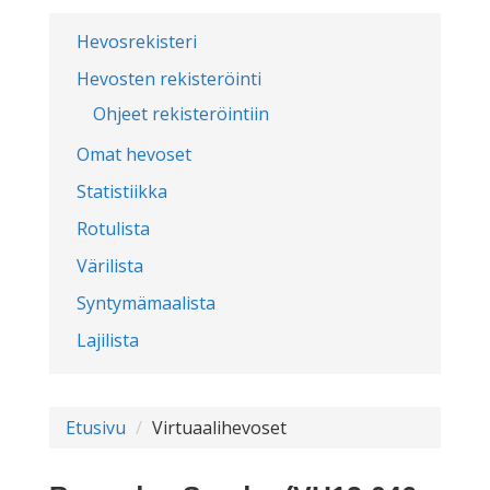
Hevosrekisteri
Hevosten rekisteröinti
Ohjeet rekisteröintiin
Omat hevoset
Statistiikka
Rotulista
Värilista
Syntymämaalista
Lajilista
Etusivu
Virtuaalihevoset