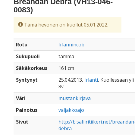
Breandan Debra (VH13-046-
0083)
Tämä hevonen on kuollut 05.01.2022.
Rotu
Irlannincob
Sukupuoli
tamma
Säkäkorkeus
161 cm
Syntynyt
25.04.2013,
Irlanti
, Kuollessaan yli
8v
Väri
mustankirjava
Painotus
valjakkoajo
Sivut
http://b.safiiritiikeri.net/breandan
debra