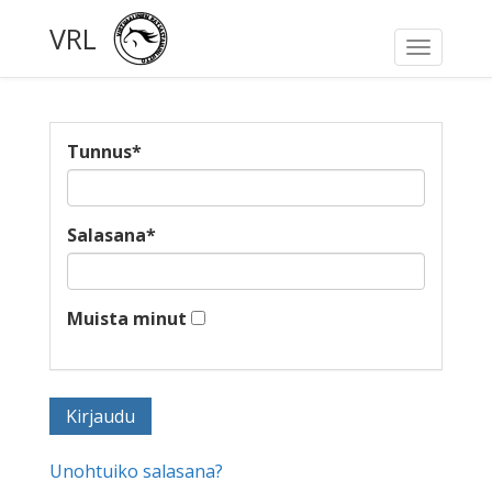
VRL
Toggle
navigati
Tunnus
*
Salasana
*
Muista minut
Unohtuiko salasana?