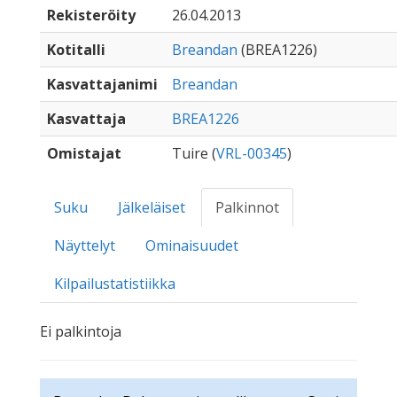
Rekisteröity
26.04.2013
Kotitalli
Breandan
(BREA1226)
Kasvattajanimi
Breandan
Kasvattaja
BREA1226
Omistajat
Tuire (
VRL-00345
)
Suku
Jälkeläiset
Palkinnot
Näyttelyt
Ominaisuudet
Kilpailustatistiikka
Ei palkintoja