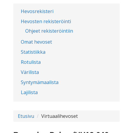
Hevosrekisteri
Hevosten rekisteröinti
Ohjeet rekisteröintiin
Omat hevoset
Statistiikka
Rotulista
Värilista
Syntymämaalista
Lajilista
Etusivu
Virtuaalihevoset