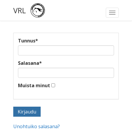
VRL
Toggle
navigati
Tunnus
*
Salasana
*
Muista minut
Unohtuiko salasana?