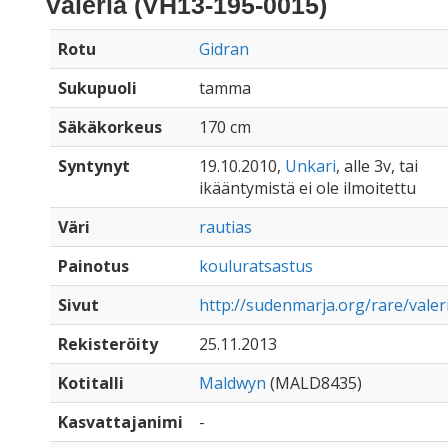
Valéria (VH13-195-0015)
Rotu
Gidran
Sukupuoli
tamma
Säkäkorkeus
170 cm
Syntynyt
19.10.2010,
Unkari
, alle 3v, tai
ikääntymistä ei ole ilmoitettu
Väri
rautias
Painotus
kouluratsastus
Sivut
http://sudenmarja.org/rare/valer
Rekisteröity
25.11.2013
Kotitalli
Maldwyn
(MALD8435)
Kasvattajanimi
-