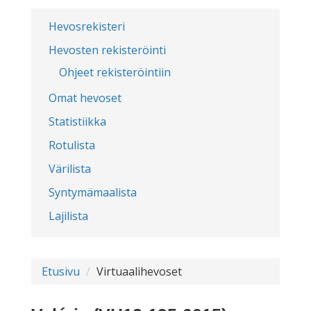
Hevosrekisteri
Hevosten rekisteröinti
Ohjeet rekisteröintiin
Omat hevoset
Statistiikka
Rotulista
Värilista
Syntymämaalista
Lajilista
Etusivu
Virtuaalihevoset