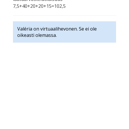
7,5+40+20+20+15=102,5
Valéria on virtuaalihevonen. Se ei ole
oikeasti olemassa.