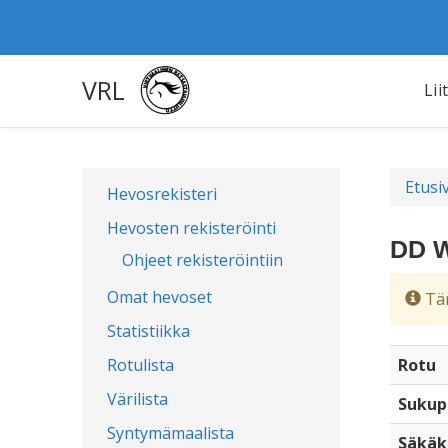
VRL
Lii
Etusi
Hevosrekisteri
Hevosten rekisteröinti
DD W
Ohjeet rekisteröintiin
Omat hevoset
Täm
Statistiikka
Rotulista
Rotu
Värilista
Sukup
Syntymämaalista
Säkäk