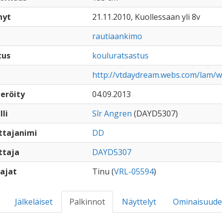
nyt
21.11.2010, Kuollessaan yli 8v
rautiaankimo
tus
kouluratsastus
http://vtdaydream.webs.com/lam/w
eröity
04.09.2013
lli
Sîr Angren
(DAYD5307)
ttajanimi
DD
ttaja
DAYD5307
ajat
Tinu (
VRL-05594
)
Jälkeläiset
Palkinnot
Näyttelyt
Ominaisuude