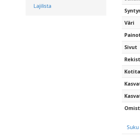
Lajilista
Synty
Väri
Paino
Sivut
Rekist
Kotita
Kasva
Kasva
Omist
Suku