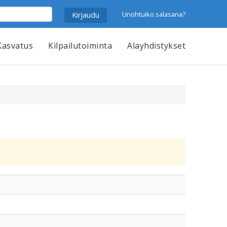
Unohtuiko salasana?
Kasvatus
Kilpailutoiminta
Alayhdistykset