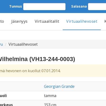
Tunnus
Salasana
tto
Jäsenyys
Virtuaalitallit
Virtuaalihevoset
vu
Virtuaalihevoset
ilhelmina (VH13-244-0003)
ä hevonen on kuollut 07.01.2014.
Georgian Grande
uoli
tamma
orkeus
153 cm