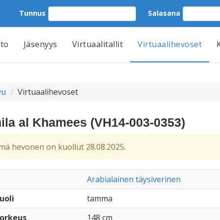
Tunnus
Salasana
tto
Jäsenyys
Virtuaalitallit
Virtuaalihevoset
vu
Virtuaalihevoset
ila al Khamees (VH14-003-0353)
ä hevonen on kuollut 28.08.2025.
Arabialainen täysiverinen
uoli
tamma
orkeus
148 cm