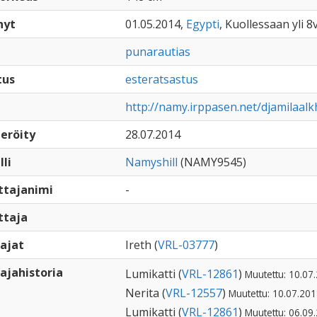
nyt
01.05.2014,
Egypti
, Kuollessaan yli 8
punarautias
tus
esteratsastus
http://namy.irppasen.net/djamilaa
eröity
28.07.2014
lli
Namyshill
(NAMY9545)
ttajanimi
-
ttaja
ajat
Ireth (
VRL-03777
)
ajahistoria
Lumikatti (
VRL-12861
)
Muutettu: 10.07
Nerita (
VRL-12557
)
Muutettu: 10.07.201
Lumikatti (
VRL-12861
)
Muutettu: 06.09