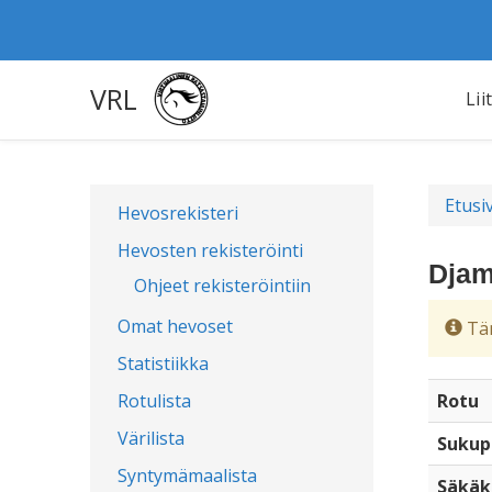
VRL
Lii
Etusi
Hevosrekisteri
Hevosten rekisteröinti
Djam
Ohjeet rekisteröintiin
Omat hevoset
Täm
Statistiikka
Rotulista
Rotu
Värilista
Sukup
Syntymämaalista
Säkäk