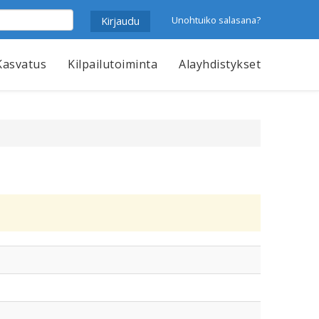
Unohtuiko salasana?
Kasvatus
Kilpailutoiminta
Alayhdistykset