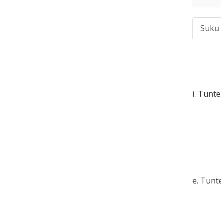
Suku
i. Tunt
e. Tun