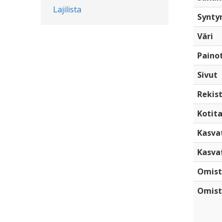
Lajilista
Synty
Väri
Paino
Sivut
Rekist
Kotita
Kasva
Kasva
Omist
Omist