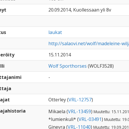
nyt
20.09.2014, Kuollessaan yli 8v
tus
laukat
http://salaovi.net/wolf/madeleine-wilj
eröity
15.11.2014
lli
Wolf Sporthorses
(WOLF3528)
ttajanimi
-
ttaja
ajat
Otterley (
VRL-12757
)
ajahistoria
Mikaela (
VRL-13459
)
Muutettu: 15.11.201
*lumienkuli* (
VRL-03491
)
Muutettu: 19.
Ginevra (
VRL-11040
)
Muutettu: 19.09.201