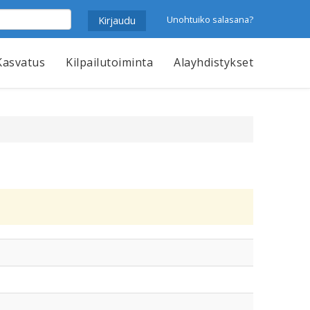
Unohtuiko salasana?
Kasvatus
Kilpailutoiminta
Alayhdistykset