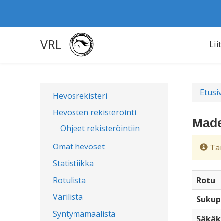
VRL
Lii
Etusi
Hevosrekisteri
Hevosten rekisteröinti
Made
Ohjeet rekisteröintiin
Omat hevoset
Täm
Statistiikka
Rotulista
Rotu
Värilista
Sukup
Syntymämaalista
Säkäk