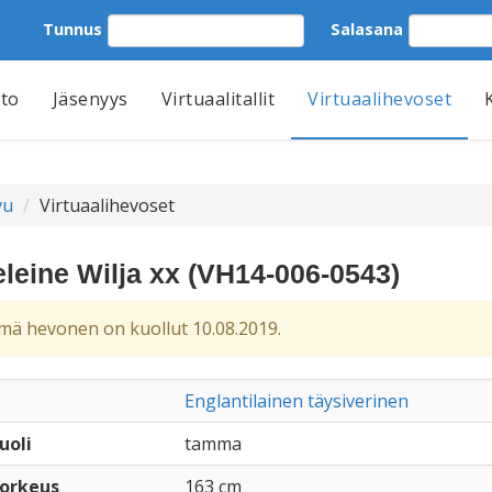
Tunnus
Salasana
tto
Jäsenyys
Virtuaalitallit
Virtuaalihevoset
vu
Virtuaalihevoset
leine Wilja xx (VH14-006-0543)
ä hevonen on kuollut 10.08.2019.
Englantilainen täysiverinen
uoli
tamma
orkeus
163 cm