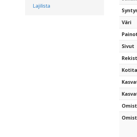
Lajilista
Synty
Väri
Paino
Sivut
Rekist
Kotita
Kasva
Kasva
Omist
Omist