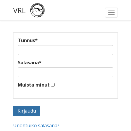
VRL
Toggle
navigati
Tunnus
*
Salasana
*
Muista minut
Unohtuiko salasana?