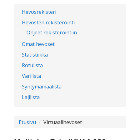
Hevosrekisteri
Hevosten rekisteröinti
Ohjeet rekisteröintiin
Omat hevoset
Statistiikka
Rotulista
Värilista
Syntymämaalista
Lajilista
Etusivu
Virtuaalihevoset