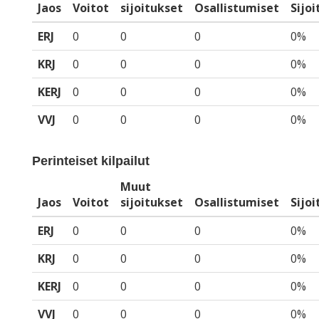
Jaos
Voitot
sijoitukset
Osallistumiset
Sijo
ERJ
0
0
0
0%
KRJ
0
0
0
0%
KERJ
0
0
0
0%
VVJ
0
0
0
0%
Perinteiset kilpailut
Muut
Jaos
Voitot
sijoitukset
Osallistumiset
Sijo
ERJ
0
0
0
0%
KRJ
0
0
0
0%
KERJ
0
0
0
0%
VVJ
0
0
0
0%