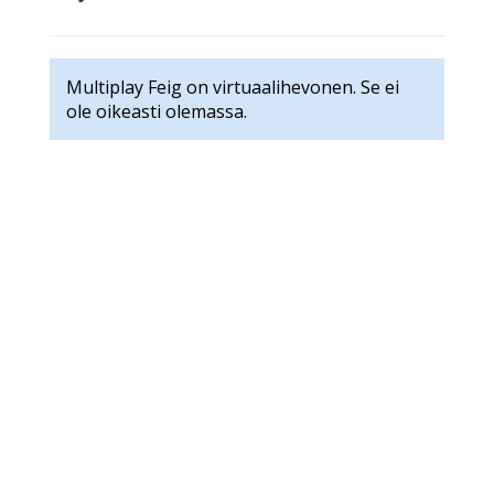
Multiplay Feig on virtuaalihevonen. Se ei
ole oikeasti olemassa.