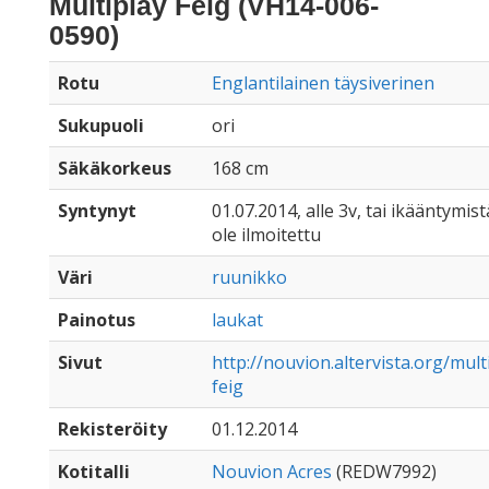
Multiplay Feig (VH14-006-
0590)
Rotu
Englantilainen täysiverinen
Sukupuoli
ori
Säkäkorkeus
168 cm
Syntynyt
01.07.2014, alle 3v, tai ikääntymist
ole ilmoitettu
Väri
ruunikko
Painotus
laukat
Sivut
http://nouvion.altervista.org/mult
feig
Rekisteröity
01.12.2014
Kotitalli
Nouvion Acres
(REDW7992)