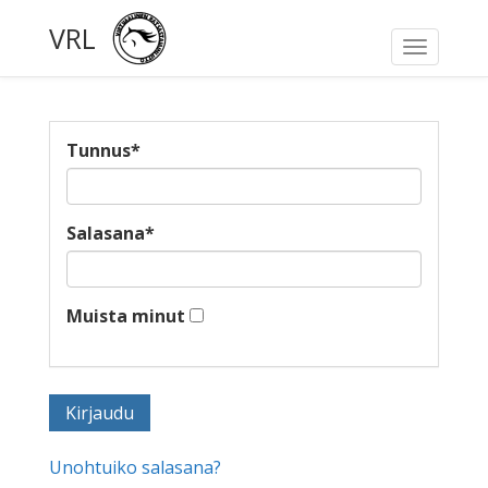
VRL
Toggle
navigati
Tunnus
*
Salasana
*
Muista minut
Unohtuiko salasana?