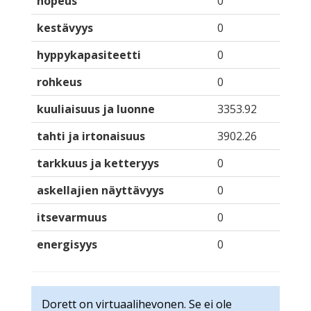
nopeus
0
kestävyys
0
hyppykapasiteetti
0
rohkeus
0
kuuliaisuus ja luonne
3353.92
tahti ja irtonaisuus
3902.26
tarkkuus ja ketteryys
0
askellajien näyttävyys
0
itsevarmuus
0
energisyys
0
Dorett on virtuaalihevonen. Se ei ole