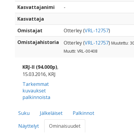
Kasvattajanimi
-
Kasvattaja
Omistajat
Otterley (
VRL-12757
)
Omistajahistoria
Otterley (
VRL-12757
)
Muutettu: 3
Muutti: VRL-00408
KRJ-II (94.000p)
,
15.03.2016, KRJ
Tarkemmat
kuvaukset
palkinnoista
Suku
Jälkeläiset
Palkinnot
Näyttelyt
Ominaisuudet