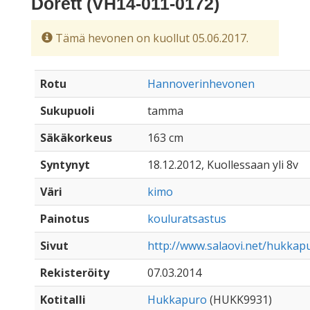
Dorett (VH14-011-0172)
Tämä hevonen on kuollut 05.06.2017.
Rotu
Hannoverinhevonen
Sukupuoli
tamma
Säkäkorkeus
163 cm
Syntynyt
18.12.2012, Kuollessaan yli 8v
Väri
kimo
Painotus
kouluratsastus
Sivut
http://www.salaovi.net/hukkap
Rekisteröity
07.03.2014
Kotitalli
Hukkapuro
(HUKK9931)