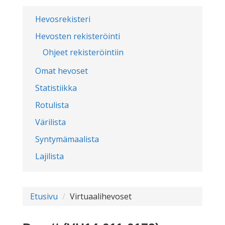
Hevosrekisteri
Hevosten rekisteröinti
Ohjeet rekisteröintiin
Omat hevoset
Statistiikka
Rotulista
Värilista
Syntymämaalista
Lajilista
Etusivu
Virtuaalihevoset