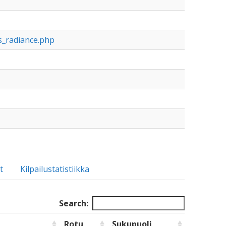
lls_radiance.php
t
Kilpailustatistiikka
Search:
Rotu
Sukupuoli