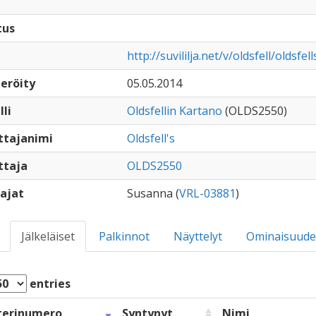
tus
http://suvililja.net/v/oldsfell/oldsfe
eröity
05.05.2014
lli
Oldsfellin Kartano
(OLDS2550)
ttajanimi
Oldsfell's
ttaja
OLDS2550
ajat
Susanna (
VRL-03881
)
Jälkeläiset
Palkinnot
Näyttelyt
Ominaisuude
entries
terinumero
Syntynyt
Nimi