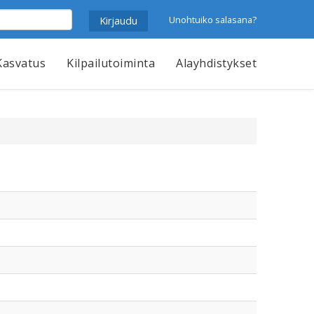
Unohtuiko salasana?
Kasvatus
Kilpailutoiminta
Alayhdistykset