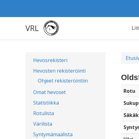
VRL
Lii
Etusi
Hevosrekisteri
Hevosten rekisteröinti
Olds
Ohjeet rekisteröintiin
Rotu
Omat hevoset
Statistiikka
Sukup
Rotulista
Säkäk
Värilista
Synty
Syntymämaalista