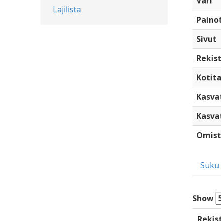
Väri
Lajilista
Paino
Sivut
Rekist
Kotita
Kasva
Kasva
Omist
Suku
Show
Rekis