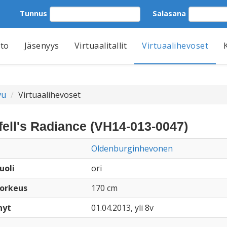
Tunnus
Salasana
tto
Jäsenyys
Virtuaalitallit
Virtuaalihevoset
vu
Virtuaalihevoset
fell's Radiance (VH14-013-0047)
Oldenburginhevonen
uoli
ori
orkeus
170 cm
nyt
01.04.2013, yli 8v