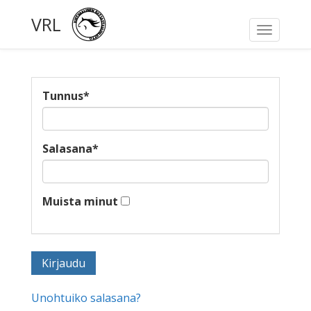
VRL
Toggle
navigati
Tunnus
*
Salasana
*
Muista minut
Unohtuiko salasana?