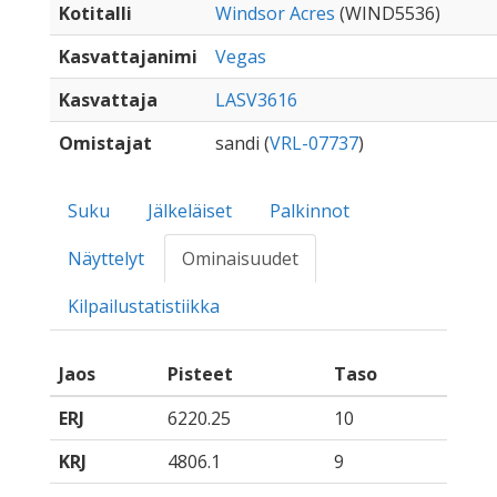
Kotitalli
Windsor Acres
(WIND5536)
Kasvattajanimi
Vegas
Kasvattaja
LASV3616
Omistajat
sandi (
VRL-07737
)
Suku
Jälkeläiset
Palkinnot
Näyttelyt
Ominaisuudet
Kilpailustatistiikka
Jaos
Pisteet
Taso
ERJ
6220.25
10
KRJ
4806.1
9