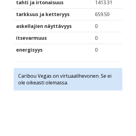
tahti ja irtonaisuus
1413.31
tarkkuus ja ketteryys
659.50
askellajien näyttävyys
0
itsevarmuus
0
energisyys
0
Caribou Vegas on virtuaalihevonen. Se ei
ole oikeasti olemassa.