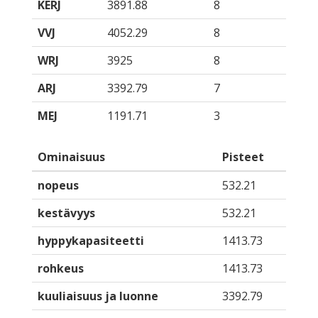
KERJ
3891.88
8
VVJ
4052.29
8
WRJ
3925
8
ARJ
3392.79
7
MEJ
1191.71
3
Ominaisuus
Pisteet
nopeus
532.21
kestävyys
532.21
hyppykapasiteetti
1413.73
rohkeus
1413.73
kuuliaisuus ja luonne
3392.79