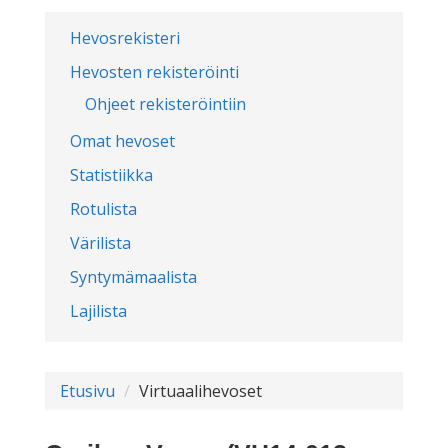
Hevosrekisteri
Hevosten rekisteröinti
Ohjeet rekisteröintiin
Omat hevoset
Statistiikka
Rotulista
Värilista
Syntymämaalista
Lajilista
Etusivu
Virtuaalihevoset