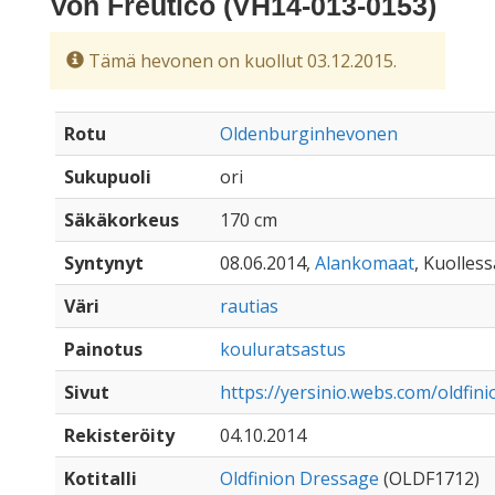
Von Freutico (VH14-013-0153)
Tämä hevonen on kuollut 03.12.2015.
Rotu
Oldenburginhevonen
Sukupuoli
ori
Säkäkorkeus
170 cm
Syntynyt
08.06.2014,
Alankomaat
, Kuolless
Väri
rautias
Painotus
kouluratsastus
Sivut
https://yersinio.webs.com/oldfin
Rekisteröity
04.10.2014
Kotitalli
Oldfinion Dressage
(OLDF1712)