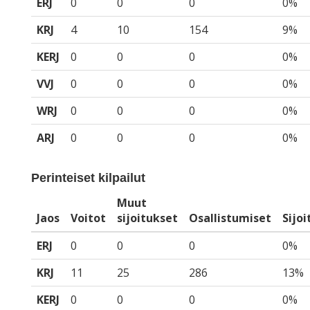
ERJ
0
0
0
0%
KRJ
4
10
154
9%
KERJ
0
0
0
0%
VVJ
0
0
0
0%
WRJ
0
0
0
0%
ARJ
0
0
0
0%
Perinteiset kilpailut
Muut
Jaos
Voitot
sijoitukset
Osallistumiset
Sijo
ERJ
0
0
0
0%
KRJ
11
25
286
13%
KERJ
0
0
0
0%