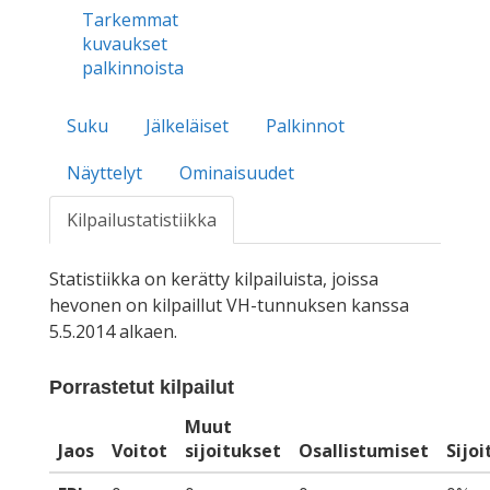
Tarkemmat
kuvaukset
palkinnoista
Suku
Jälkeläiset
Palkinnot
Näyttelyt
Ominaisuudet
Kilpailustatistiikka
Statistiikka on kerätty kilpailuista, joissa
hevonen on kilpaillut VH-tunnuksen kanssa
5.5.2014 alkaen.
Porrastetut kilpailut
Muut
Jaos
Voitot
sijoitukset
Osallistumiset
Sijo