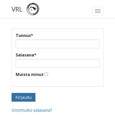
VRL
Toggle
navigati
Tunnus
*
Salasana
*
Muista minut
Unohtuiko salasana?