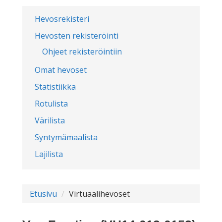
Hevosrekisteri
Hevosten rekisteröinti
Ohjeet rekisteröintiin
Omat hevoset
Statistiikka
Rotulista
Värilista
Syntymämaalista
Lajilista
Etusivu
Virtuaalihevoset