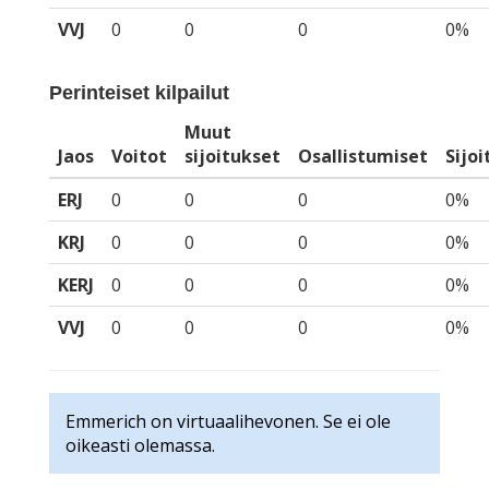
VVJ
0
0
0
0%
Perinteiset kilpailut
Muut
Jaos
Voitot
sijoitukset
Osallistumiset
Sijo
ERJ
0
0
0
0%
KRJ
0
0
0
0%
KERJ
0
0
0
0%
VVJ
0
0
0
0%
Emmerich on virtuaalihevonen. Se ei ole
oikeasti olemassa.