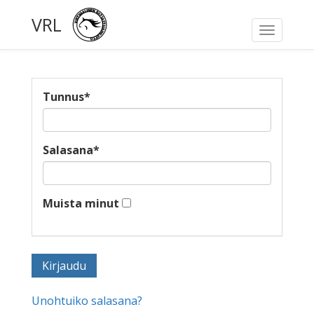
VRL
Toggle
navigati
Tunnus
*
Salasana
*
Muista minut
Unohtuiko salasana?