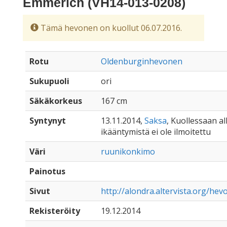
Emmerich (VH14-013-0208)
Tämä hevonen on kuollut 06.07.2016.
Rotu
Oldenburginhevonen
Sukupuoli
ori
Säkäkorkeus
167 cm
Syntynyt
13.11.2014,
Saksa
, Kuollessaan all
ikääntymistä ei ole ilmoitettu
Väri
ruunikonkimo
Painotus
Sivut
http://alondra.altervista.org/hev
Rekisteröity
19.12.2014