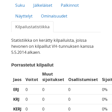
Suku
Jälkeläiset
Palkinnot
Näyttelyt
Ominaisuudet
Kilpailustatistiikka
Statistiikka on kerätty kilpailuista, joissa
hevonen on kilpaillut VH-tunnuksen kanssa
5.5.2014 alkaen.
Porrastetut kilpailut
Muut
Jaos
Voitot
sijoitukset
Osallistumiset
Sijo
ERJ
0
0
0
0%
KRJ
0
0
0
0%
KERJ
0
0
0
0%