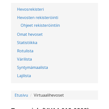
Hevosrekisteri
Hevosten rekisteröinti
Ohjeet rekisteröintiin
Omat hevoset
Statistiikka
Rotulista
Värilista
Syntymämaalista
Lajilista
Etusivu
Virtuaalihevoset