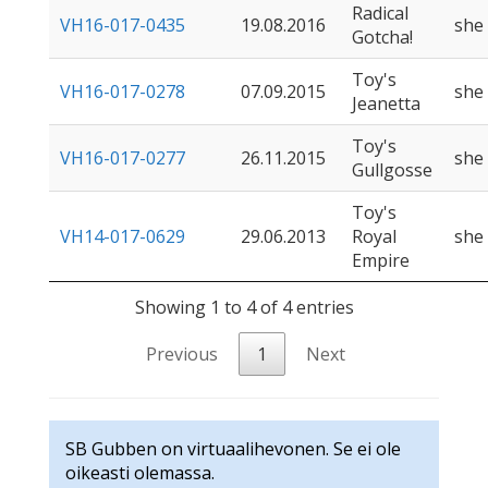
Radical
VH16-017-0435
19.08.2016
she
Gotcha!
Toy's
VH16-017-0278
07.09.2015
she
Jeanetta
Toy's
VH16-017-0277
26.11.2015
she
Gullgosse
Toy's
VH14-017-0629
29.06.2013
Royal
she
Empire
Showing 1 to 4 of 4 entries
Previous
1
Next
SB Gubben on virtuaalihevonen. Se ei ole
oikeasti olemassa.