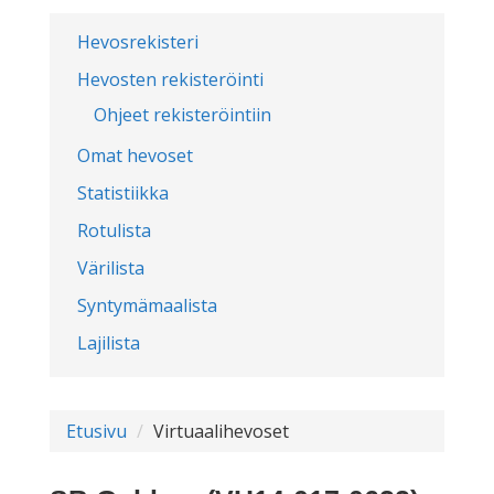
Hevosrekisteri
Hevosten rekisteröinti
Ohjeet rekisteröintiin
Omat hevoset
Statistiikka
Rotulista
Värilista
Syntymämaalista
Lajilista
Etusivu
Virtuaalihevoset