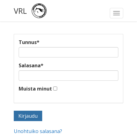
VRL
Toggle
navigati
Tunnus
*
Salasana
*
Muista minut
Unohtuiko salasana?