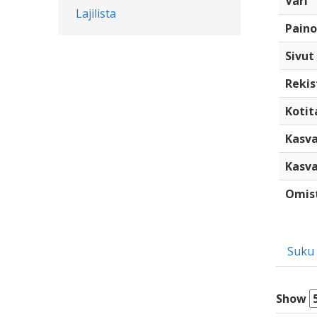
Väri
Lajilista
Paino
Sivut
Rekis
Kotita
Kasva
Kasva
Omis
Suku
Show