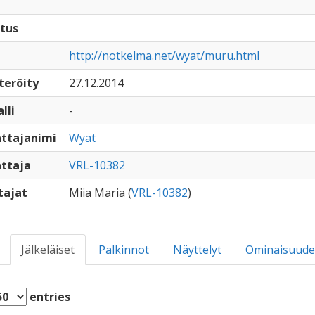
tus
http://notkelma.net/wyat/muru.html
teröity
27.12.2014
lli
-
ttajanimi
Wyat
ttaja
VRL-10382
tajat
Miia Maria (
VRL-10382
)
Jälkeläiset
Palkinnot
Näyttelyt
Ominaisuude
entries