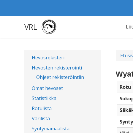
VRL
Lii
Etusi
Hevosrekisteri
Hevosten rekisteröinti
Wyat
Ohjeet rekisteröintiin
Rotu
Omat hevoset
Statistiikka
Sukup
Rotulista
Säkä
Värilista
Synty
Syntymämaalista