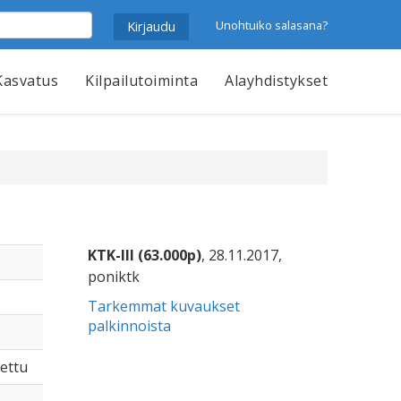
Unohtuiko salasana?
Kasvatus
Kilpailutoiminta
Alayhdistykset
KTK-III (63.000p)
, 28.11.2017,
poniktk
Tarkemmat kuvaukset
palkinnoista
tettu