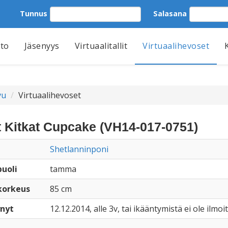
Tunnus
Salasana
tto
Jäsenyys
Virtuaalitallit
Virtuaalihevoset
vu
Virtuaalihevoset
 Kitkat Cupcake (VH14-017-0751)
Shetlanninponi
uoli
tamma
korkeus
85 cm
nyt
12.12.2014, alle 3v, tai ikääntymistä ei ole ilmoi