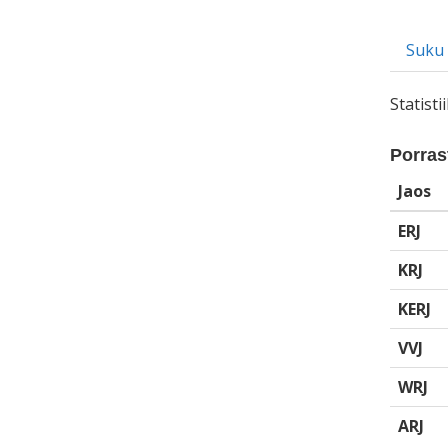
Suku
Statist
Porrast
Jaos
ERJ
KRJ
KERJ
VVJ
WRJ
ARJ