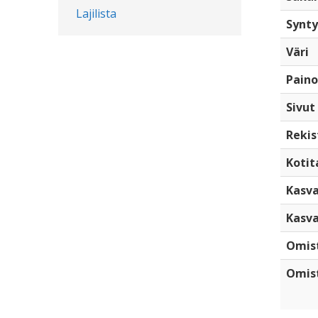
Lajilista
Synty
Väri
Paino
Sivut
Rekis
Kotita
Kasva
Kasva
Omis
Omist