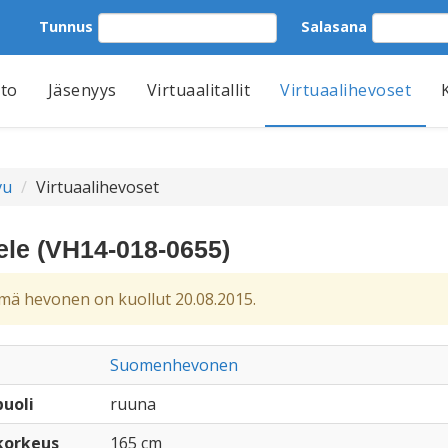
Tunnus
Salasana
tto
Jäsenyys
Virtuaalitallit
Virtuaalihevoset
vu
Virtuaalihevoset
ele (VH14-018-0655)
ä hevonen on kuollut 20.08.2015.
Suomenhevonen
uoli
ruuna
korkeus
165 cm