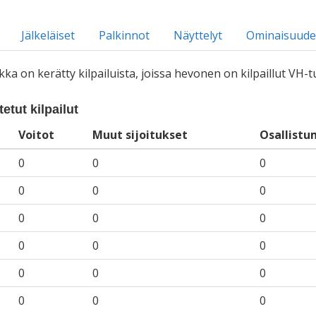
Jälkeläiset
Palkinnot
Näyttelyt
Ominaisuude
iikka on kerätty kilpailuista, joissa hevonen on kilpaillut VH
etut kilpailut
Voitot
Muut sijoitukset
Osallistu
0
0
0
0
0
0
0
0
0
0
0
0
0
0
0
0
0
0