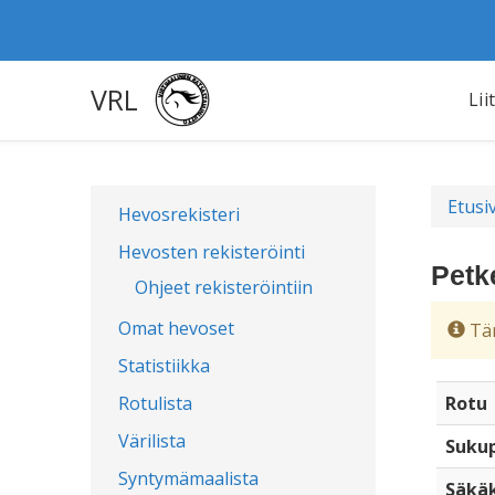
VRL
Lii
Etusi
Hevosrekisteri
Hevosten rekisteröinti
Petk
Ohjeet rekisteröintiin
Omat hevoset
Täm
Statistiikka
Rotulista
Rotu
Värilista
Sukup
Syntymämaalista
Säkä