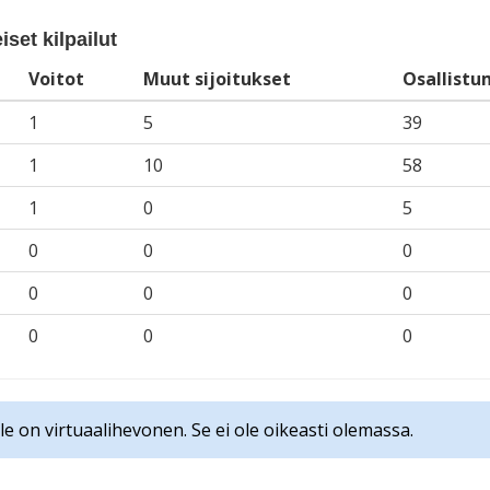
iset kilpailut
Voitot
Muut sijoitukset
Osallistu
1
5
39
1
10
58
1
0
5
0
0
0
0
0
0
0
0
0
le on virtuaalihevonen. Se ei ole oikeasti olemassa.