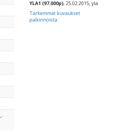
YLA1 (97.000p)
, 25.02.2015, yla
Tarkemmat kuvaukset
palkinnoista
L-