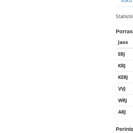
Suku
Statist
Porrast
Jaos
ERJ
KRJ
KERJ
VVJ
WRJ
ARJ
Perinte