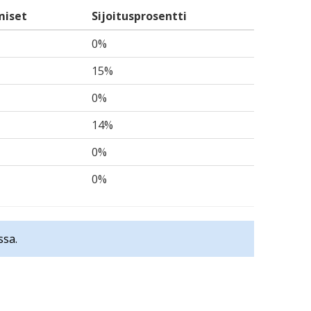
miset
Sijoitusprosentti
0%
15%
0%
14%
0%
0%
ssa.