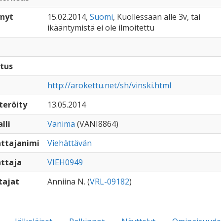
nyt
15.02.2014,
Suomi
, Kuollessaan alle 3v, tai
ikääntymistä ei ole ilmoitettu
tus
http://arokettu.net/sh/vinski.html
teröity
13.05.2014
lli
Vanima
(VANI8864)
ttajanimi
Viehättävän
ttaja
VIEH0949
tajat
Anniina N. (
VRL-09182
)