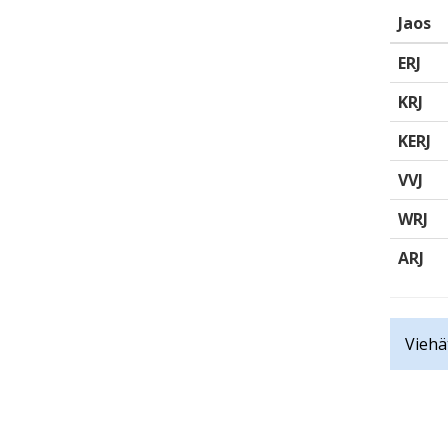
Jaos
ERJ
KRJ
KERJ
VVJ
WRJ
ARJ
Viehä