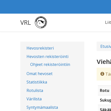
VRL
Lii
Etusi
Hevosrekisteri
Hevosten rekisteröinti
Vieh
Ohjeet rekisteröintiin
Omat hevoset
Täm
Statistiikka
Rotulista
Rotu
Värilista
Sukup
Syntymämaalista
Säkä