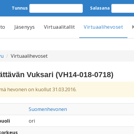
Tunnus
Salasana
tto
Jäsenyys
Virtuaalitallit
Virtuaalihevoset
vu
Virtuaalihevoset
ättävän Vuksari (VH14-018-0718)
ä hevonen on kuollut 31.03.2016.
Suomenhevonen
uoli
ori
korkeus