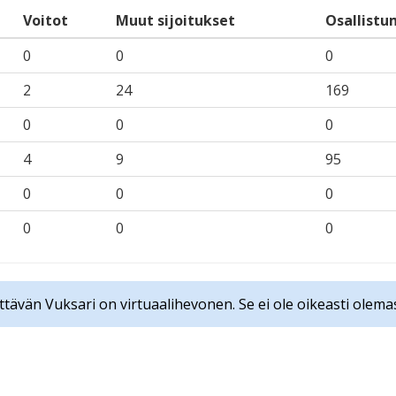
Voitot
Muut sijoitukset
Osallistu
0
0
0
2
24
169
0
0
0
4
9
95
0
0
0
0
0
0
ttävän Vuksari on virtuaalihevonen. Se ei ole oikeasti olema