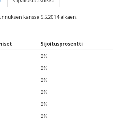
t
Kilpailustatistiikka
-tunnuksen kanssa 5.5.2014 alkaen.
miset
Sijoitusprosentti
0%
0%
0%
0%
0%
0%