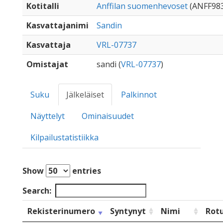
Kotitalli
Anffilan suomenhevoset
(ANFF98
Kasvattajanimi
Sandin
Kasvattaja
VRL-07737
Omistajat
sandi (
VRL-07737
)
Suku
Jälkeläiset
Palkinnot
Näyttelyt
Ominaisuudet
Kilpailustatistiikka
Show
entries
Search:
Rekisterinumero
Syntynyt
Nimi
Rot