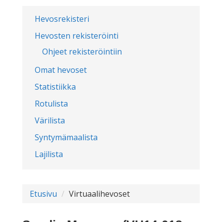
Hevosrekisteri
Hevosten rekisteröinti
Ohjeet rekisteröintiin
Omat hevoset
Statistiikka
Rotulista
Värilista
Syntymämaalista
Lajilista
Etusivu
Virtuaalihevoset