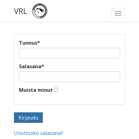
VRL
Toggle
navigati
Tunnus
*
Salasana
*
Muista minut
Unohtuiko salasana?