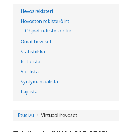
Hevosrekisteri
Hevosten rekisteröinti
Ohjeet rekisteröintiin
Omat hevoset
Statistiikka
Rotulista
Värilista
Syntymämaalista
Lajilista
Etusivu
Virtuaalihevoset