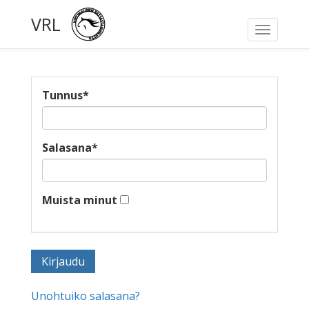
VRL
Toggle
navigati
Tunnus
*
Salasana
*
Muista minut
Unohtuiko salasana?