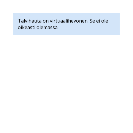
Talvihauta on virtuaalihevonen. Se ei ole
oikeasti olemassa.