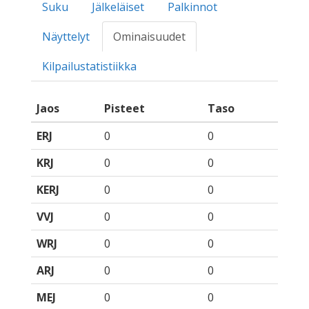
Suku
Jälkeläiset
Palkinnot
Näyttelyt
Ominaisuudet
Kilpailustatistiikka
Jaos
Pisteet
Taso
ERJ
0
0
KRJ
0
0
KERJ
0
0
VVJ
0
0
WRJ
0
0
ARJ
0
0
MEJ
0
0