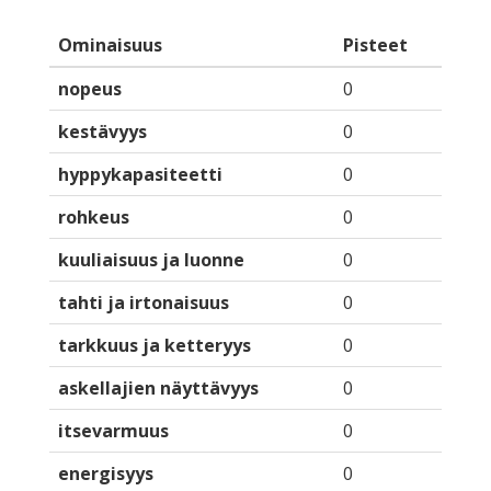
Ominaisuus
Pisteet
nopeus
0
kestävyys
0
hyppykapasiteetti
0
rohkeus
0
kuuliaisuus ja luonne
0
tahti ja irtonaisuus
0
tarkkuus ja ketteryys
0
askellajien näyttävyys
0
itsevarmuus
0
energisyys
0