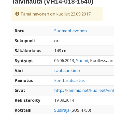
Talvihauta (VH14-018-1540)
Tämä hevonen on kuollut 23.09.2017.
Rotu
Suomenhevonen
Sukupuoli
ori
Säkäkorkeus
148 cm
Syntynyt
06.06.2013,
Suomi
, Kuollessaan 
Väri
rautiaankimo
Painotus
kenttäratsastus
Sivut
http://kammio.net/kuolleet/vin
Rekisteröity
19.09.2014
Kotitalli
Susiraja
(SUSI4750)