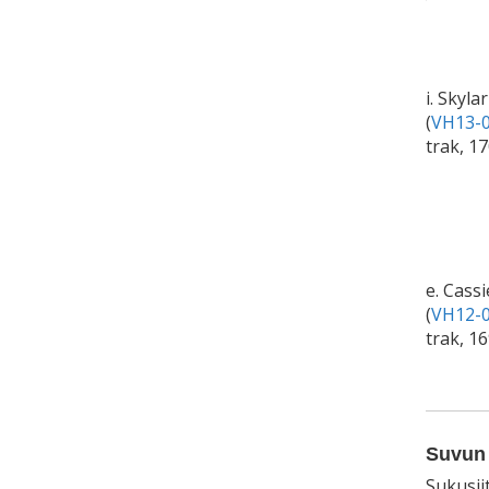
i. Skyla
(
VH13-0
trak, 1
e. Cassi
(
VH12-0
trak, 1
Suvun 
Sukusii