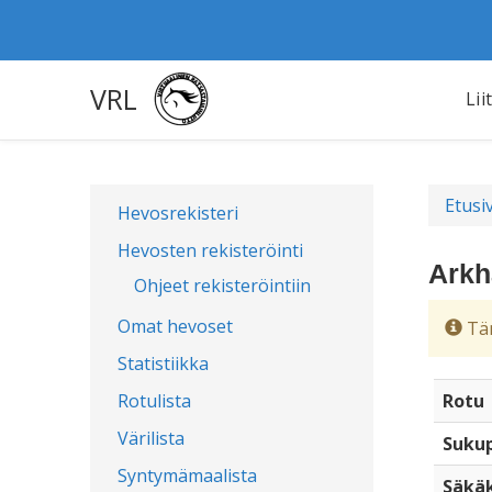
VRL
Lii
Etusi
Hevosrekisteri
Hevosten rekisteröinti
Arkh
Ohjeet rekisteröintiin
Omat hevoset
Täm
Statistiikka
Rotulista
Rotu
Värilista
Sukup
Syntymämaalista
Säkä