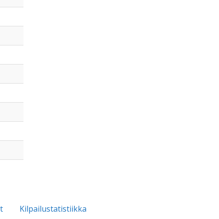
t
Kilpailustatistiikka