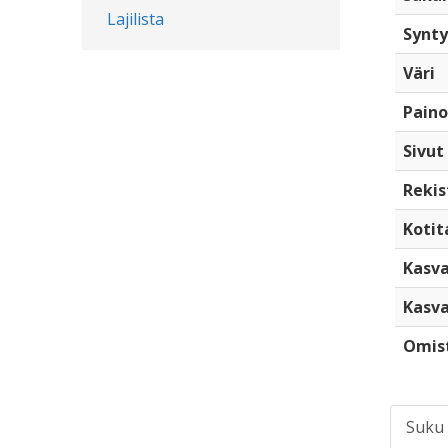
Lajilista
Synty
Väri
Paino
Sivut
Rekis
Kotita
Kasva
Kasva
Omis
Suku