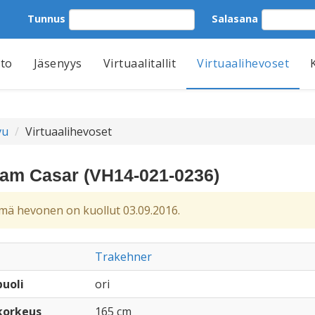
Tunnus
Salasana
tto
Jäsenyys
Virtuaalitallit
Virtuaalihevoset
vu
Virtuaalihevoset
am Casar (VH14-021-0236)
ä hevonen on kuollut 03.09.2016.
Trakehner
uoli
ori
korkeus
165 cm