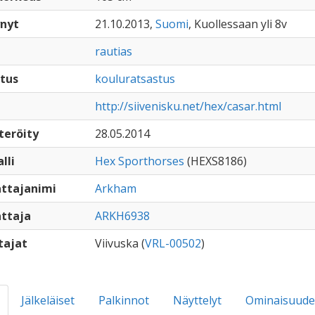
nyt
21.10.2013,
Suomi
, Kuollessaan yli 8v
rautias
tus
kouluratsastus
http://siivenisku.net/hex/casar.html
teröity
28.05.2014
lli
Hex Sporthorses
(HEXS8186)
ttajanimi
Arkham
ttaja
ARKH6938
tajat
Viivuska (
VRL-00502
)
Jälkeläiset
Palkinnot
Näyttelyt
Ominaisuude