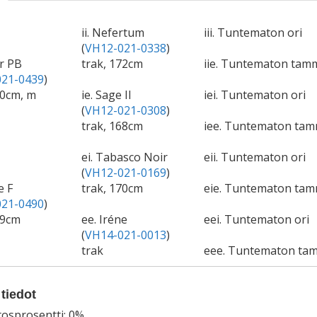
ii. Nefertum
iii. Tuntematon ori
(
VH12-021-0338
)
rr PB
trak, 172cm
iie. Tuntematon tam
21-0439
)
70cm, m
ie. Sage II
iei. Tuntematon ori
(
VH12-021-0308
)
trak, 168cm
iee. Tuntematon ta
ei. Tabasco Noir
eii. Tuntematon ori
(
VH12-021-0169
)
e F
trak, 170cm
eie. Tuntematon ta
21-0490
)
69cm
ee. Iréne
eei. Tuntematon ori
(
VH14-021-0013
)
trak
eee. Tuntematon ta
tiedot
tosprosentti: 0%