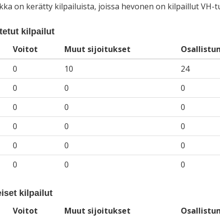
iikka on kerätty kilpailuista, joissa hevonen on kilpaillut VH
etut kilpailut
Voitot
Muut sijoitukset
Osallistu
0
10
24
0
0
0
0
0
0
0
0
0
0
0
0
0
0
0
iset kilpailut
Voitot
Muut sijoitukset
Osallistu