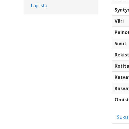
Lajilista
Synty
Väri
Paino
Sivut
Rekist
Kotita
Kasva
Kasva
Omist
Suku