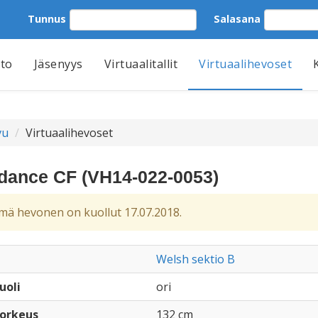
Tunnus
Salasana
tto
Jäsenyys
Virtuaalitallit
Virtuaalihevoset
vu
Virtuaalihevoset
dance CF (VH14-022-0053)
ä hevonen on kuollut 17.07.2018.
Welsh sektio B
uoli
ori
orkeus
132 cm