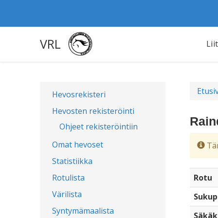
VRL
Lii
Etusi
Hevosrekisteri
Hevosten rekisteröinti
Rain
Ohjeet rekisteröintiin
Omat hevoset
Täm
Statistiikka
Rotulista
Rotu
Värilista
Sukup
Syntymämaalista
Säkäk