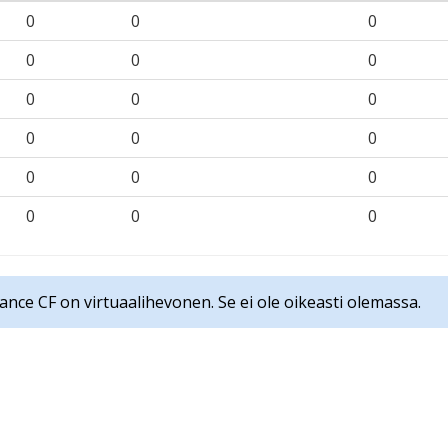
0
0
0
0
0
0
0
0
0
0
0
0
0
0
0
0
0
0
ance CF on virtuaalihevonen. Se ei ole oikeasti olemassa.