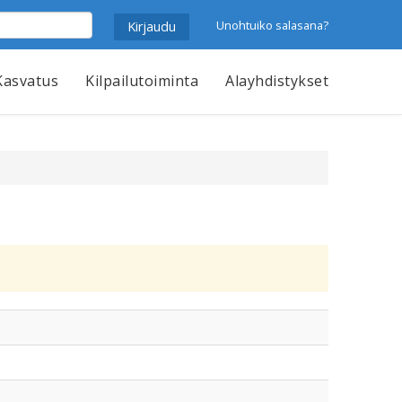
Unohtuiko salasana?
Kasvatus
Kilpailutoiminta
Alayhdistykset