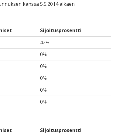
-tunnuksen kanssa 5.5.2014 alkaen.
miset
Sijoitusprosentti
42%
0%
0%
0%
0%
0%
miset
Sijoitusprosentti