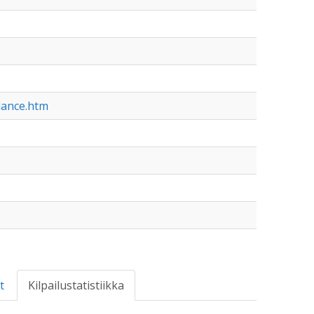
dance.htm
t
Kilpailustatistiikka