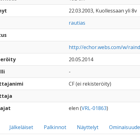
nyt
22.03.2003, Kuollessaan yli 8v
rautias
tus
http://echor.webs.com/w/rain
eröity
20.05.2014
lli
-
ttajanimi
CF (ei rekisteröity)
ttaja
ajat
elen (
VRL-01863
)
Jälkeläiset
Palkinnot
Näyttelyt
Ominaisuude