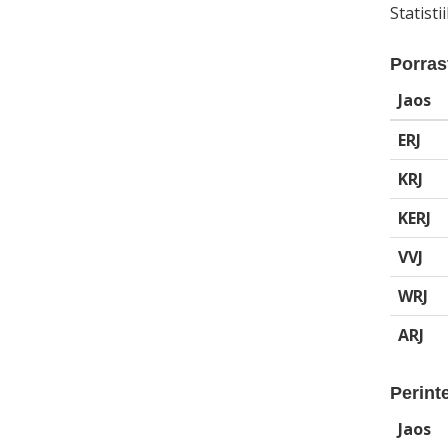
Statist
Porrast
Jaos
ERJ
KRJ
KERJ
VVJ
WRJ
ARJ
Perinte
Jaos