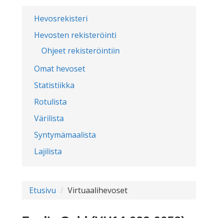
Hevosrekisteri
Hevosten rekisteröinti
Ohjeet rekisteröintiin
Omat hevoset
Statistiikka
Rotulista
Värilista
Syntymämaalista
Lajilista
Etusivu
Virtuaalihevoset