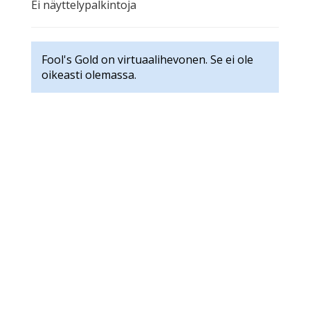
Ei näyttelypalkintoja
Fool's Gold on virtuaalihevonen. Se ei ole
oikeasti olemassa.