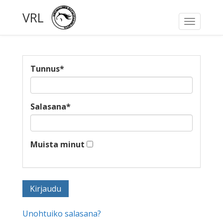
VRL
Toggle
navigati
Tunnus
*
Salasana
*
Muista minut
Unohtuiko salasana?