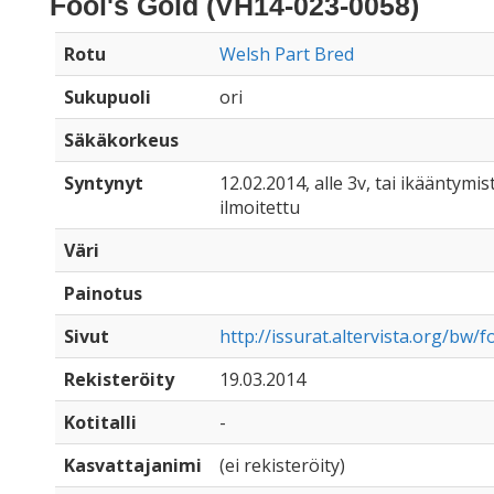
Fool's Gold (VH14-023-0058)
Rotu
Welsh Part Bred
Sukupuoli
ori
Säkäkorkeus
Syntynyt
12.02.2014, alle 3v, tai ikääntymist
ilmoitettu
Väri
Painotus
Sivut
http://issurat.altervista.org/bw/f
Rekisteröity
19.03.2014
Kotitalli
-
Kasvattajanimi
(ei rekisteröity)