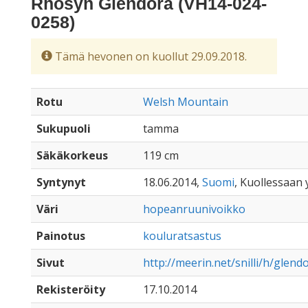
Rhosyn Glendora (VH14-024-
0258)
Tämä hevonen on kuollut 29.09.2018.
Rotu
Welsh Mountain
Sukupuoli
tamma
Säkäkorkeus
119 cm
Syntynyt
18.06.2014,
Suomi
, Kuollessaan y
Väri
hopeanruunivoikko
Painotus
kouluratsastus
Sivut
http://meerin.net/snilli/h/glend
Rekisteröity
17.10.2014