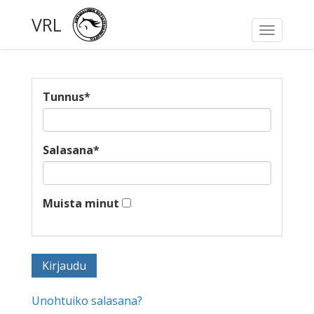
VRL
Toggle
navigati
Tunnus
*
Salasana
*
Muista minut
Unohtuiko salasana?