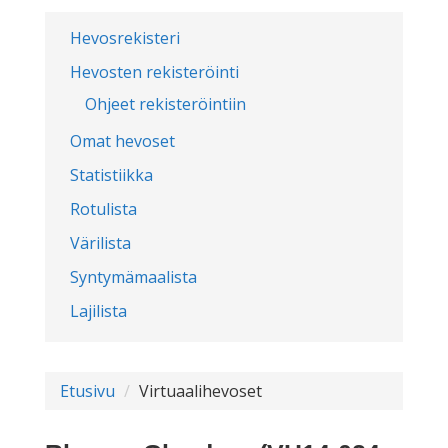
Hevosrekisteri
Hevosten rekisteröinti
Ohjeet rekisteröintiin
Omat hevoset
Statistiikka
Rotulista
Värilista
Syntymämaalista
Lajilista
Etusivu
Virtuaalihevoset