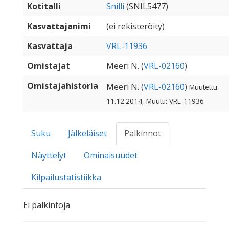
Kotitalli
Snilli
(SNIL5477)
Kasvattajanimi
(ei rekisteröity)
Kasvattaja
VRL-11936
Omistajat
Meeri N. (
VRL-02160
)
Omistajahistoria
Meeri N. (
VRL-02160
)
Muutettu:
11.12.2014, Muutti: VRL-11936
Suku
Jälkeläiset
Palkinnot
Näyttelyt
Ominaisuudet
Kilpailustatistiikka
Ei palkintoja