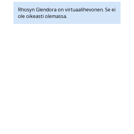
Rhosyn Glendora on virtuaalihevonen. Se ei
ole oikeasti olemassa.