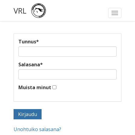
VRL
Toggle
navigati
Tunnus
*
Salasana
*
Muista minut
Unohtuiko salasana?