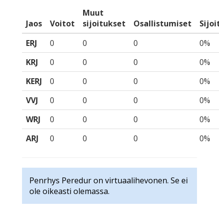
Muut
Jaos
Voitot
sijoitukset
Osallistumiset
Sijo
ERJ
0
0
0
0%
KRJ
0
0
0
0%
KERJ
0
0
0
0%
VVJ
0
0
0
0%
WRJ
0
0
0
0%
ARJ
0
0
0
0%
Penrhys Peredur on virtuaalihevonen. Se ei
ole oikeasti olemassa.