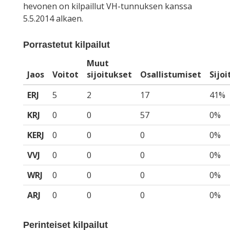
hevonen on kilpaillut VH-tunnuksen kanssa
5.5.2014 alkaen.
Porrastetut kilpailut
Muut
Jaos
Voitot
sijoitukset
Osallistumiset
Sijo
ERJ
5
2
17
41%
KRJ
0
0
57
0%
KERJ
0
0
0
0%
VVJ
0
0
0
0%
WRJ
0
0
0
0%
ARJ
0
0
0
0%
Perinteiset kilpailut