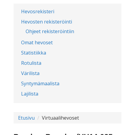
Hevosrekisteri
Hevosten rekisteröinti
Ohjeet rekisteröintiin
Omat hevoset
Statistiikka
Rotulista
Värilista
Syntymämaalista
Lajilista
Etusivu
Virtuaalihevoset