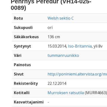
Penrhys Peredur (VH14-025-
0089)
Rotu
Welsh sektio C
Sukupuoli
ori
Säkäkorkeus
136 cm
Syntynyt
15.03.2014,
Iso-Britannia
, yli 8v
Väri
tummanruunikko
Painotus
Sivut
http://poniniemi.altervista.org/
Rekisteröity
22.12.2014
Kotitalli
Murroksen ratsutila
(MURR4663)
Kasvattajanimi
-