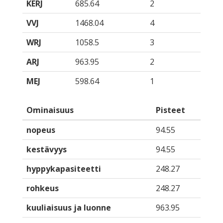
KERJ
685.64
2
VVJ
1468.04
4
WRJ
1058.5
3
ARJ
963.95
2
MEJ
598.64
1
Ominaisuus
Pisteet
nopeus
94.55
kestävyys
94.55
hyppykapasiteetti
248.27
rohkeus
248.27
kuuliaisuus ja luonne
963.95