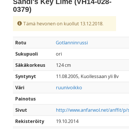
Sandi's Key Lime (VH14-028-
0379)
Tämä hevonen on kuollut 13.12.2018.
Rotu
Gotlanninrussi
Sukupuoli
ori
Säkäkorkeus
124 cm
Syntynyt
11.08.2005, Kuollessaan yli 8v
Väri
ruunivoikko
Painotus
Sivut
http://www.anfarwol.net/anffit/p/
Rekisteröity
19.10.2014