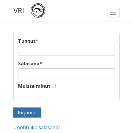
VRL
Toggle
navigati
Tunnus
*
Salasana
*
Muista minut
Unohtuiko salasana?