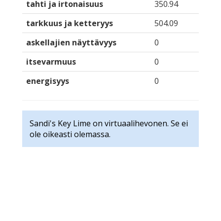
tahti ja irtonaisuus
350.94
tarkkuus ja ketteryys
504.09
askellajien näyttävyys
0
itsevarmuus
0
energisyys
0
Sandi's Key Lime on virtuaalihevonen. Se ei
ole oikeasti olemassa.