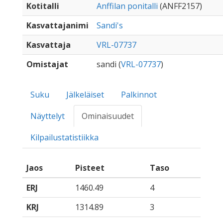
Kotitalli
Anffilan ponitalli
(ANFF2157)
Kasvattajanimi
Sandi's
Kasvattaja
VRL-07737
Omistajat
sandi (
VRL-07737
)
Suku
Jälkeläiset
Palkinnot
Näyttelyt
Ominaisuudet
Kilpailustatistiikka
Jaos
Pisteet
Taso
ERJ
1460.49
4
KRJ
1314.89
3