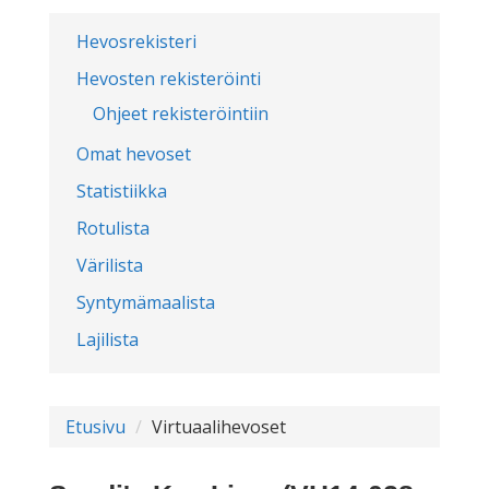
Hevosrekisteri
Hevosten rekisteröinti
Ohjeet rekisteröintiin
Omat hevoset
Statistiikka
Rotulista
Värilista
Syntymämaalista
Lajilista
Etusivu
Virtuaalihevoset