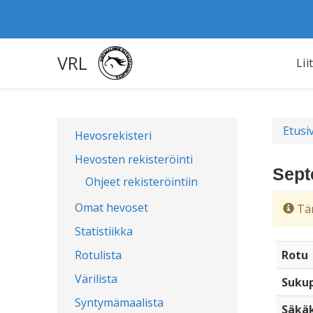
VRL
Lii
Etusi
Hevosrekisteri
Hevosten rekisteröinti
Sept
Ohjeet rekisteröintiin
Omat hevoset
Täm
Statistiikka
Rotulista
Rotu
Värilista
Sukup
Syntymämaalista
Säkä