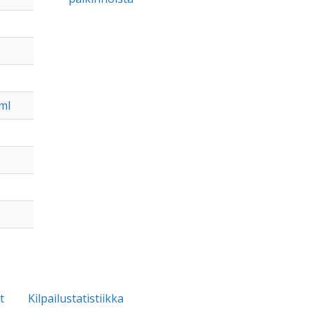
ml
t
Kilpailustatistiikka