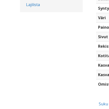
Lajilista
Synty
Väri
Paino
Sivut
Rekis
Kotita
Kasva
Kasva
Omis
Suku