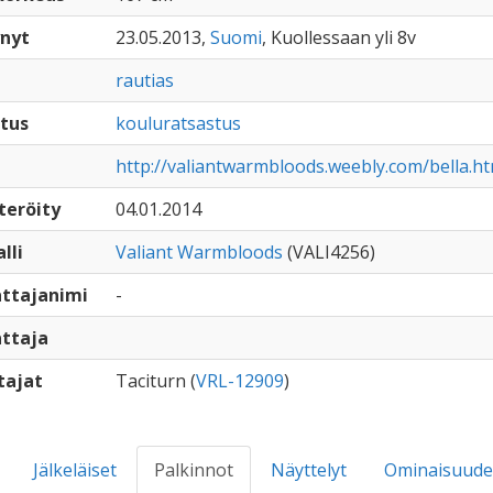
nyt
23.05.2013,
Suomi
, Kuollessaan yli 8v
rautias
tus
kouluratsastus
http://valiantwarmbloods.weebly.com/bella.ht
teröity
04.01.2014
lli
Valiant Warmbloods
(VALI4256)
ttajanimi
-
ttaja
tajat
Taciturn (
VRL-12909
)
Jälkeläiset
Palkinnot
Näyttelyt
Ominaisuude