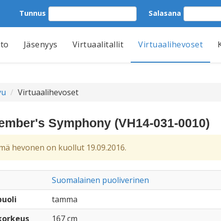
Tunnus
Salasana
tto
Jäsenyys
Virtuaalitallit
Virtuaalihevoset
vu
Virtuaalihevoset
ember's Symphony (VH14-031-0010)
ä hevonen on kuollut 19.09.2016.
Suomalainen puoliverinen
uoli
tamma
korkeus
167 cm