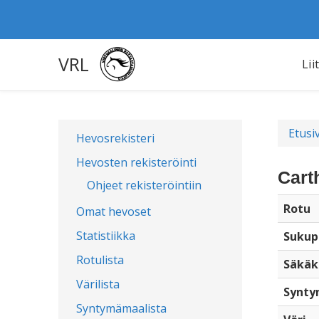
VRL
Lii
Etusi
Hevosrekisteri
Hevosten rekisteröinti
Cart
Ohjeet rekisteröintiin
Rotu
Omat hevoset
Statistiikka
Sukup
Rotulista
Säkäk
Värilista
Synty
Syntymämaalista