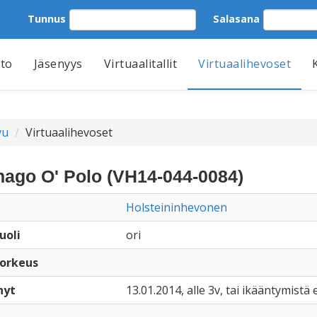
Tunnus
Salasana
tto
Jäsenyys
Virtuaalitallit
Virtuaalihevoset
vu
Virtuaalihevoset
hago O' Polo (VH14-044-0084)
Holsteininhevonen
uoli
ori
orkeus
nyt
13.01.2014, alle 3v, tai ikääntymistä e