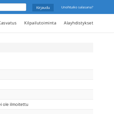
Unohtuiko salasana?
Kasvatus
Kilpailutoiminta
Alayhdistykset
i ole ilmoitettu