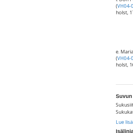
(
VH04-0
holst, 
e. Mar
(
VH04-0
holst, 
Suvun 
Sukusii
Sukukat
Lue lis
Isälinj