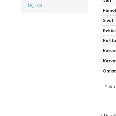
Väri
Lajilista
Paino
Sivut
Rekist
Kotita
Kasva
Kasva
Omist
Suku
i. Don P