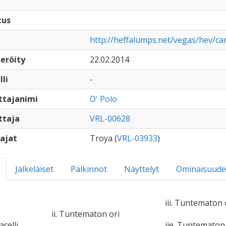
tus
http://heffalumps.net/vegas/hev/ca
eröity
22.02.2014
lli
-
ttajanimi
O' Polo
ttaja
VRL-00628
ajat
Troya (
VRL-03933
)
Jälkeläiset
Palkinnot
Näyttelyt
Ominaisuude
iii. Tuntematon 
ii. Tuntematon ori
acelli
iie. Tuntemato