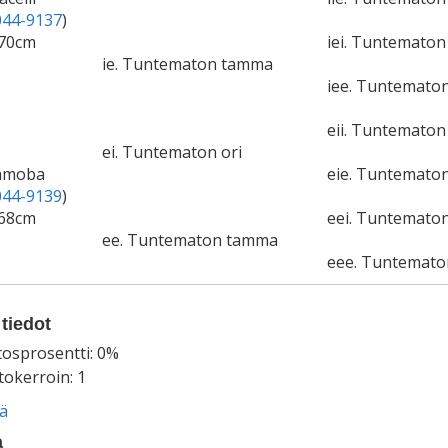
44-9137
)
170cm
iei. Tuntematon 
ie. Tuntematon tamma
iee. Tuntemato
eii. Tuntematon 
ei. Tuntematon ori
iamoba
eie. Tuntemato
44-9139
)
168cm
eei. Tuntematon
ee. Tuntematon tamma
eee. Tuntemat
tiedot
tosprosentti: 0%
okerroin: 1
ää
a