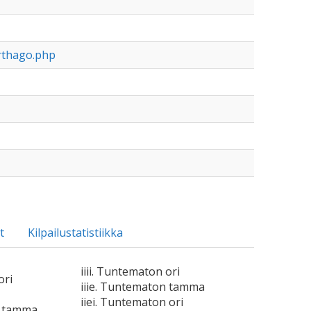
rthago.php
t
Kilpailustatistiikka
iiii. Tuntematon ori
ori
iiie. Tuntematon tamma
iiei. Tuntematon ori
n tamma