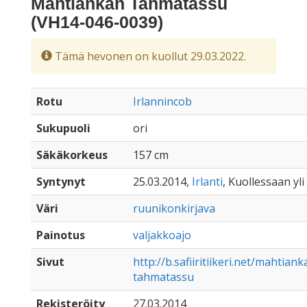
Mahtiankan Tahmatassu
(VH14-046-0039)
Tämä hevonen on kuollut 29.03.2022.
Rotu
Irlannincob
Sukupuoli
ori
Säkäkorkeus
157 cm
Syntynyt
25.03.2014,
Irlanti
, Kuollessaan yli
Väri
ruunikonkirjava
Painotus
valjakkoajo
Sivut
http://b.safiiritiikeri.net/mahtiank
tahmatassu
Rekisteröity
27.03.2014