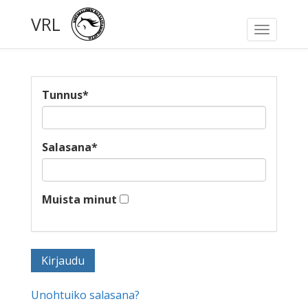
VRL
Toggle
navigati
Tunnus
*
Salasana
*
Muista minut
Unohtuiko salasana?