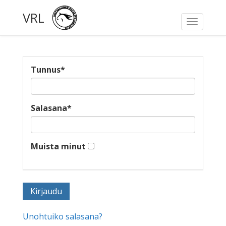
VRL
Toggle
navigati
Tunnus
*
Salasana
*
Muista minut
Unohtuiko salasana?