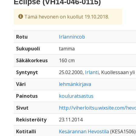
Eclipse (VH14-046-0115)
Tämä hevonen on kuollut 19.10.2018.
Rotu
Irlannincob
Sukupuoli
tamma
Säkäkorkeus
160 cm
Syntynyt
25.02.2000,
Irlanti
, Kuollessaan yli
Väri
lehmänkirjava
Painotus
kouluratsastus
Sivut
http://viherloitsu.wixsite.com/hevo
Rekisteröity
23.11.2014
Kotitalli
Kesärannan Hevostila
(KESA1506)