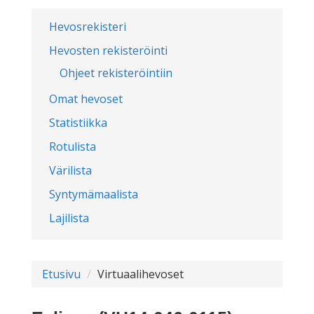
Hevosrekisteri
Hevosten rekisteröinti
Ohjeet rekisteröintiin
Omat hevoset
Statistiikka
Rotulista
Värilista
Syntymämaalista
Lajilista
Etusivu
Virtuaalihevoset