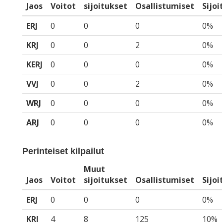
Jaos
Voitot
sijoitukset
Osallistumiset
Sijo
ERJ
0
0
0
0%
KRJ
0
0
2
0%
KERJ
0
0
0
0%
VVJ
0
0
2
0%
WRJ
0
0
0
0%
ARJ
0
0
0
0%
Perinteiset kilpailut
Muut
Jaos
Voitot
sijoitukset
Osallistumiset
Sijo
ERJ
0
0
0
0%
KRJ
4
8
125
10%