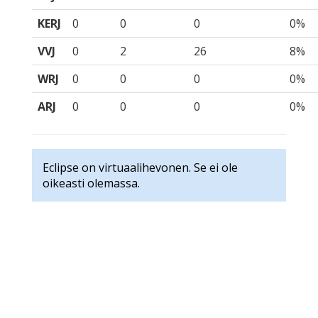
KERJ
0
0
0
0%
VVJ
0
2
26
8%
WRJ
0
0
0
0%
ARJ
0
0
0
0%
Eclipse on virtuaalihevonen. Se ei ole
oikeasti olemassa.