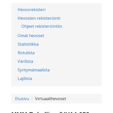
Hevosrekisteri
Hevosten rekisteröinti
Ohjeet rekisteröintiin
Omat hevoset
Statistiikka
Rotulista
Värilista
Syntymämaalista
Lajilista
Etusivu
Virtuaalihevoset