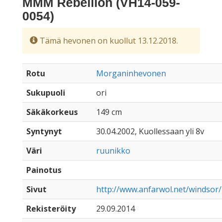
MMM Rebellion (VH14-059-
0054)
Tämä hevonen on kuollut 13.12.2018.
Rotu
Morganinhevonen
Sukupuoli
ori
Säkäkorkeus
149 cm
Syntynyt
30.04.2002, Kuollessaan yli 8v
Väri
ruunikko
Painotus
Sivut
http://www.anfarwol.net/windso
Rekisteröity
29.09.2014