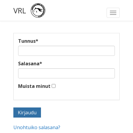
VRL
Toggle
navigati
Tunnus
*
Salasana
*
Muista minut
Unohtuiko salasana?