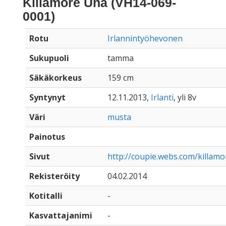
Killamore Úna (VH14-069-
0001)
Rotu
Irlannintyöhevonen
Sukupuoli
tamma
Säkäkorkeus
159 cm
Syntynyt
12.11.2013,
Irlanti
, yli 8v
Väri
musta
Painotus
Sivut
http://coupie.webs.com/killam
Rekisteröity
04.02.2014
Kotitalli
-
Kasvattajanimi
-