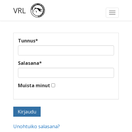
VRL
Toggle
navigati
Tunnus
*
Salasana
*
Muista minut
Unohtuiko salasana?