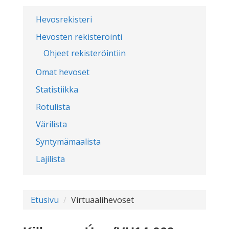
Hevosrekisteri
Hevosten rekisteröinti
Ohjeet rekisteröintiin
Omat hevoset
Statistiikka
Rotulista
Värilista
Syntymämaalista
Lajilista
Etusivu
Virtuaalihevoset